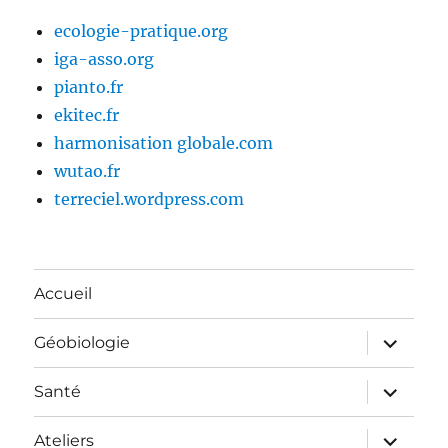
ecologie-pratique.org
iga-asso.org
pianto.fr
ekitec.fr
harmonisation globale.com
wutao.fr
terreciel.wordpress.com
Accueil
ouvrir
Géobiologie
le
sous-
menu
ouvrir
Santé
le
sous-
menu
ouvrir
Ateliers