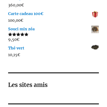
360,00
€
Carte cadeau 100€
100,00
€
Souci mix zéa
9,50
€
Note
5.00
sur 5
Thé vert
10,15
€
Les sites amis