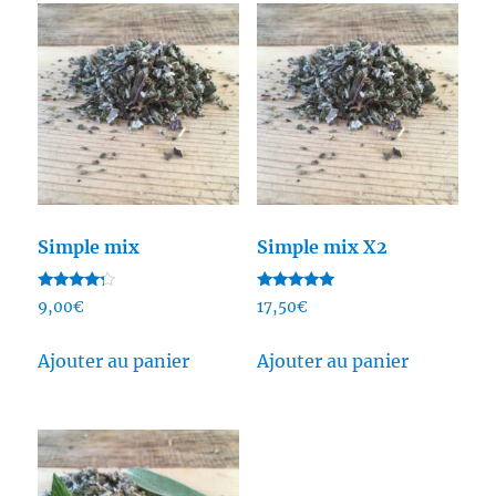
Simple mix
Simple mix X2
Note
Note
9,00
€
17,50
€
4.00
5.00
sur 5
sur 5
Ajouter au panier
Ajouter au panier