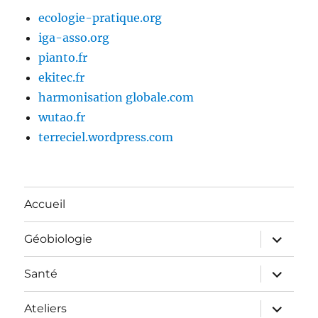
ecologie-pratique.org
iga-asso.org
pianto.fr
ekitec.fr
harmonisation globale.com
wutao.fr
terreciel.wordpress.com
Accueil
ouvrir
Géobiologie
le
sous-
menu
ouvrir
Santé
le
sous-
menu
ouvrir
Ateliers
le