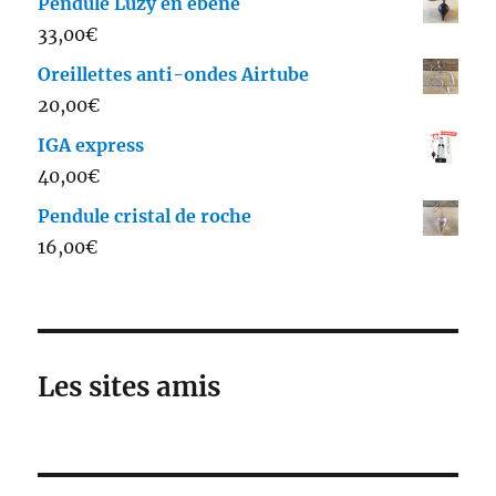
Pendule Luzy en ébène
prix :
33,00
€
40,00€
Oreillettes anti-ondes Airtube
à
20,00
€
65,00€
IGA express
40,00
€
Pendule cristal de roche
16,00
€
Les sites amis