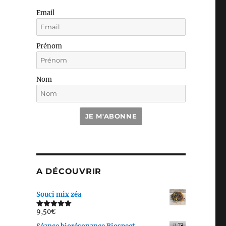
Email
Prénom
Nom
JE M'ABONNE
A DÉCOUVRIR
Souci mix zéa
9,50
€
Note
5.00
sur 5