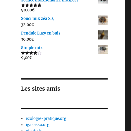
Séance biorésonance Biospect
90,00
€
Note
5.00
sur 5
Souci mix zéa X 4
32,00
€
Pendule Luzy en buis
30,00
€
Simple mix
9,00
€
Note
4.00
sur
5
Les sites amis
ecologie-pratique.org
iga-asso.org
pianto.fr