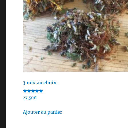
3 mix au choix
Note
27,50
€
5.00
sur 5
Ajouter au panier