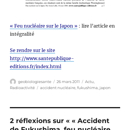
« Feu nucléaire sur le Japon »
: lire l’article en
intégralité
Se rendre sur le site
http://www.santepublique-
editions.fr/index.html
Auteur
Publié
Catégories
geobiologiesante
26 mars 2011
Actu
,
le
Étiquettes
Radioactivité
accident nucléaire
,
fukushima
,
japon
2 réflexions sur « « Accident
de Fukushima, feu nucléaire