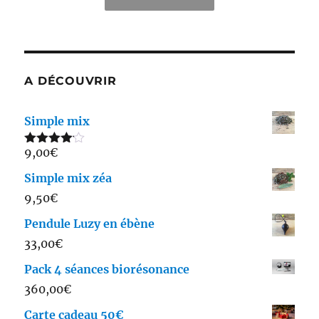
A DÉCOUVRIR
Simple mix
9,00
€
Note
4.00
sur 5
Simple mix zéa
9,50
€
Pendule Luzy en ébène
33,00
€
Pack 4 séances biorésonance
360,00
€
Carte cadeau 50€