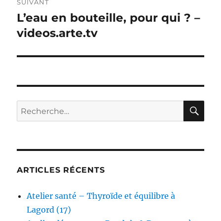
SUIVANT
L’eau en bouteille, pour qui ? –
Publication
suivante :
videos.arte.tv
RE
Recherche
pour :
ARTICLES RÉCENTS
Atelier santé – Thyroïde et équilibre à
Lagord (17)