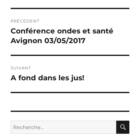
Navigation
PRÉCÉDENT
de
Conférence ondes et santé
Publication
précédente :
Avignon 03/05/2017
l’article
SUIVANT
A fond dans les jus!
Publication
suivante :
RE
Recherche
pour :