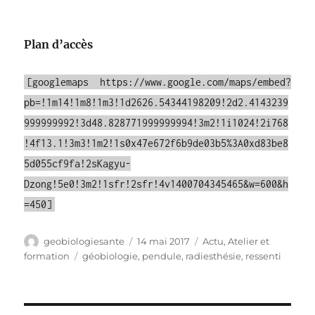
Plan d’accès
[googlemaps https://www.google.com/maps/embed?
pb=!1m14!1m8!1m3!1d2626.54344198209!2d2.4143239
999999992!3d48.828771999999994!3m2!1i1024!2i768
!4f13.1!3m3!1m2!1s0x47e672f6b9de03b5%3A0xd83be8
5d055cf9fa!2sKagyu-
Dzong!5e0!3m2!1sfr!2sfr!4v1400704345465&w=600&h
=450]
Auteur
Publié
Catégories
geobiologiesante
14 mai 2017
Actu
,
Atelier et
le
Étiquettes
formation
géobiologie
,
pendule
,
radiesthésie
,
ressenti