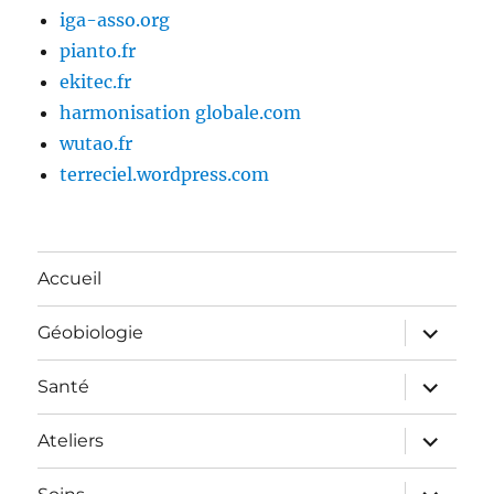
iga-asso.org
pianto.fr
ekitec.fr
harmonisation globale.com
wutao.fr
terreciel.wordpress.com
Accueil
ouvrir
Géobiologie
le
sous-
menu
ouvrir
Santé
le
sous-
menu
ouvrir
Ateliers
le
sous-
menu
ouvrir