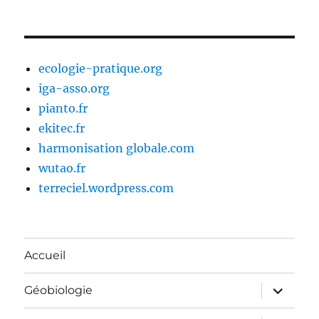
ecologie-pratique.org
iga-asso.org
pianto.fr
ekitec.fr
harmonisation globale.com
wutao.fr
terreciel.wordpress.com
Accueil
ouvrir
Géobiologie
le
sous-