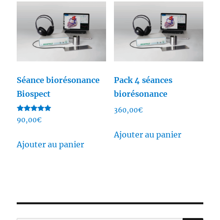
Séance biorésonance
Pack 4 séances
Biospect
biorésonance
360,00
€
Note
90,00
€
5.00
sur 5
Ajouter au panier
Ajouter au panier