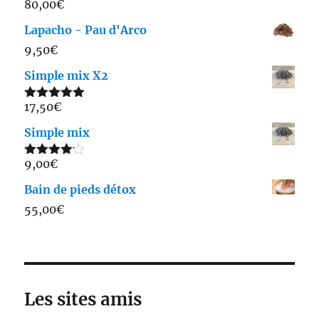
80,00
€
Note
5.00
sur 5
Lapacho - Pau d'Arco
9,50
€
Simple mix X2
17,50
€
Note
5.00
sur 5
Simple mix
9,00
€
Note
4.00
sur 5
Bain de pieds détox
55,00
€
Les sites amis