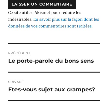
Ce site utilise Akismet pour réduire les
indésirables.
En savoir plus sur la façon dont les
données de vos commentaires sont traitées
.
Navigation
PRÉCÉDENT
de
Le porte-parole du bons sens
Publication
précédente :
l’article
SUIVANT
Etes-vous sujet aux crampes?
Publication
suivante :