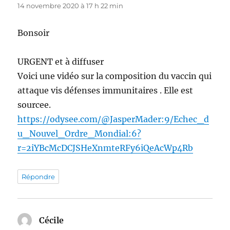
14 novembre 2020 à 17 h 22 min
Bonsoir
URGENT et à diffuser
Voici une vidéo sur la composition du vaccin qui
attaque vis défenses immunitaires . Elle est
sourcee.
https://odysee.com/@JasperMader:9/Echec_d
u_Nouvel_Ordre_Mondial:6?
r=2iYBcMcDCJSHeXnmteRFy6iQeAcWp4Rb
Répondre
Cécile
dit :