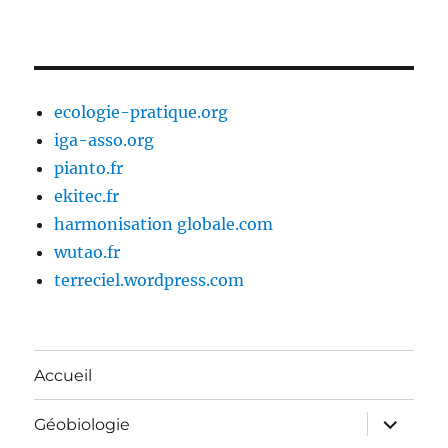
ecologie-pratique.org
iga-asso.org
pianto.fr
ekitec.fr
harmonisation globale.com
wutao.fr
terreciel.wordpress.com
Accueil
ouvrir
Géobiologie
le