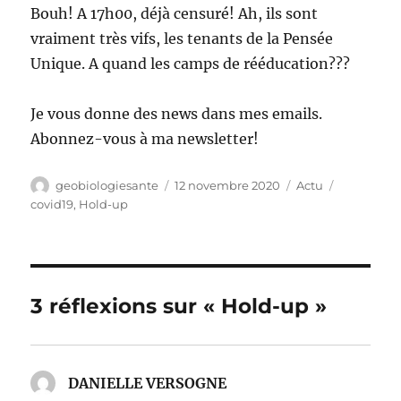
Bouh! A 17h00, déjà censuré! Ah, ils sont
vraiment très vifs, les tenants de la Pensée
Unique. A quand les camps de rééducation???
Je vous donne des news dans mes emails.
Abonnez-vous à ma newsletter!
Auteur
Publié
Catégories
Étiquettes
geobiologiesante
12 novembre 2020
Actu
le
covid19
,
Hold-up
3 réflexions sur « Hold-up »
DANIELLE VERSOGNE
dit :