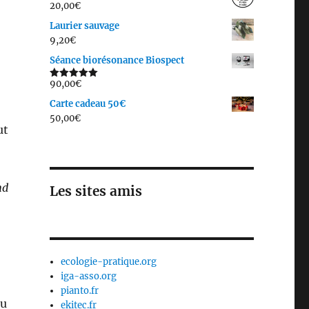
20,00
€
Laurier sauvage
9,20
€
Séance biorésonance Biospect
90,00
€
Note
5.00
sur 5
Carte cadeau 50€
50,00
€
ut
nd
Les sites amis
ecologie-pratique.org
iga-asso.org
pianto.fr
au
ekitec.fr