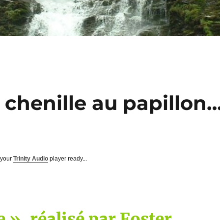
 chenille au papillon
 your
Trinity Audio
player ready...
 », réalisé par Foster