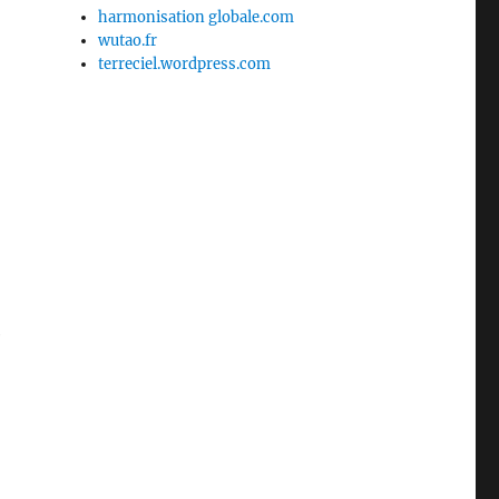
harmonisation globale.com
wutao.fr
terreciel.wordpress.com
e