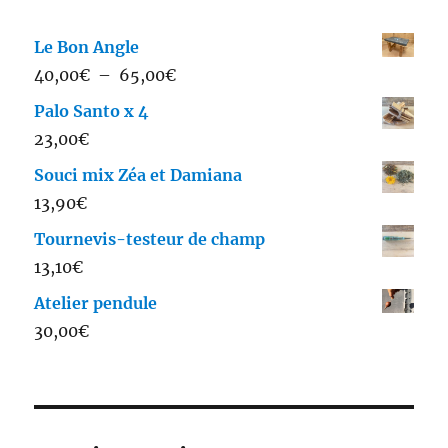
Le Bon Angle
Plage
40,00
€
–
65,00
€
de
Palo Santo x 4
prix :
23,00
€
40,00€
Souci mix Zéa et Damiana
à
13,90
€
65,00€
Tournevis-testeur de champ
13,10
€
Atelier pendule
30,00
€