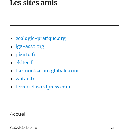
Les sites amis
ecologie-pratique.org
iga-asso.org
pianto.fr
ekitec.fr
harmonisation globale.com
wutao.fr
terreciel.wordpress.com
Accueil
ouvrir
Géobiologie