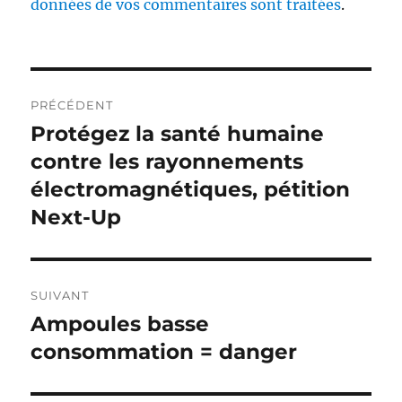
données de vos commentaires sont traitées
.
Navigation
PRÉCÉDENT
de
Protégez la santé humaine
Publication
précédente :
contre les rayonnements
l’article
électromagnétiques, pétition
Next-Up
SUIVANT
Ampoules basse
Publication
suivante :
consommation = danger