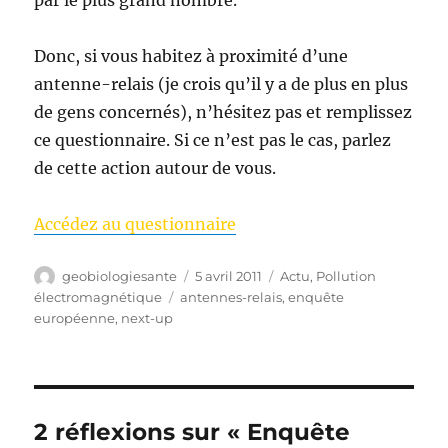
par le plus grand nombre.
Donc, si vous habitez à proximité d’une
antenne-relais (je crois qu’il y a de plus en plus
de gens concernés), n’hésitez pas et remplissez
ce questionnaire. Si ce n’est pas le cas, parlez
de cette action autour de vous.
Accédez au questionnaire
Auteur
Publié
Catégories
geobiologiesante
5 avril 2011
Actu
,
Pollution
le
Étiquettes
électromagnétique
antennes-relais
,
enquête
européenne
,
next-up
2 réflexions sur « Enquête