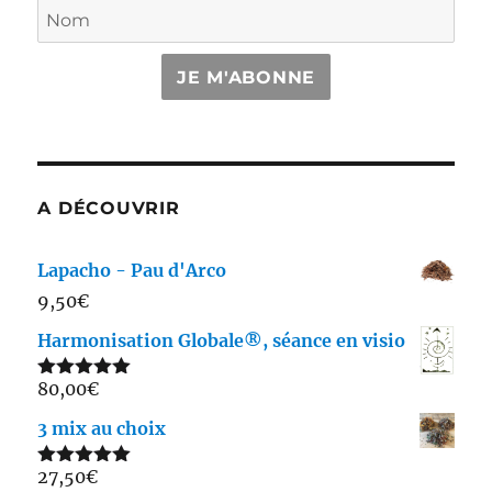
JE M'ABONNE
A DÉCOUVRIR
Lapacho - Pau d'Arco
9,50
€
Harmonisation Globale®, séance en visio
80,00
€
Note
5.00
sur 5
3 mix au choix
27,50
€
Note
5.00