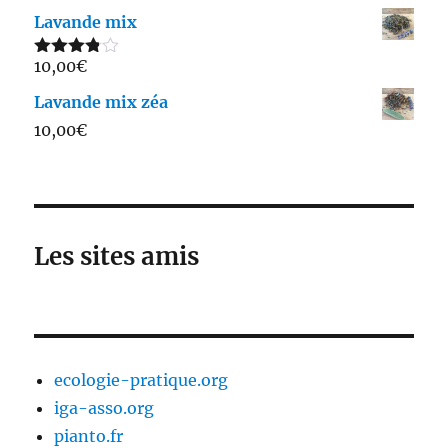
sur 5
Lavande mix
10,00
€
Note
3.75
sur 5
Lavande mix zéa
10,00
€
Les sites amis
ecologie-pratique.org
iga-asso.org
pianto.fr