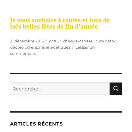
Je vous souhaite à toutes et tous de
très belles fêtes de fin d’année.
Publié
Catégories
Étiquettes
21 décembre 2015
Actu
chèque-cadeau
,
cure détox
,
le
géobiologie
,
soins énegétiques
Laisser un
sur
commentaire
Offrir
un
chèque-
cadeau
RE
Recherche
pour :
ARTICLES RÉCENTS