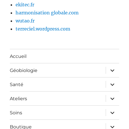
ekitec.fr
harmonisation globale.com
wutao.fr
terreciel.wordpress.com
Accueil
ouvrir
Géobiologie
le
sous-
menu
ouvrir
Santé
le
sous-
menu
ouvrir
Ateliers
le
sous-
menu
ouvrir
Soins
le
sous-
menu
ouvrir
Boutique