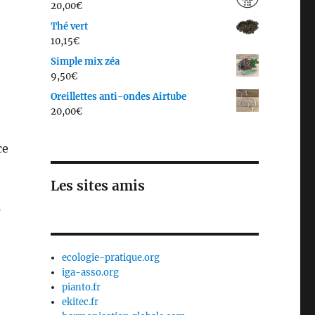
20,00
€
Thé vert
10,15
€
Simple mix zéa
9,50
€
Oreillettes anti-ondes Airtube
20,00
€
ce
Les sites amis
s
ecologie-pratique.org
iga-asso.org
pianto.fr
ekitec.fr