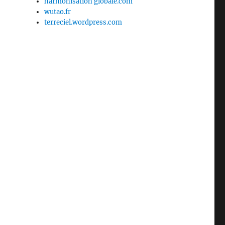
harmonisation globale.com
wutao.fr
terreciel.wordpress.com