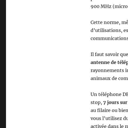
900 MHz (micro
Cette norme, mê
d’utilisations, 
communications 
Il faut savoir q
antenne de télé
rayonnements inu
animaux de compa
Un téléphone DE
stop,
7 jours sur
au filaire ou bi
vous l’utilisez d
activée dans le 