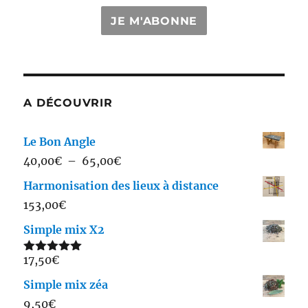
JE M'ABONNE
A DÉCOUVRIR
Le Bon Angle
Plage
40,00
€
–
65,00
€
de
Harmonisation des lieux à distance
prix :
153,00
€
40,00€
Simple mix X2
à
65,00€
17,50
€
Note
5.00
sur 5
Simple mix zéa
9,50
€