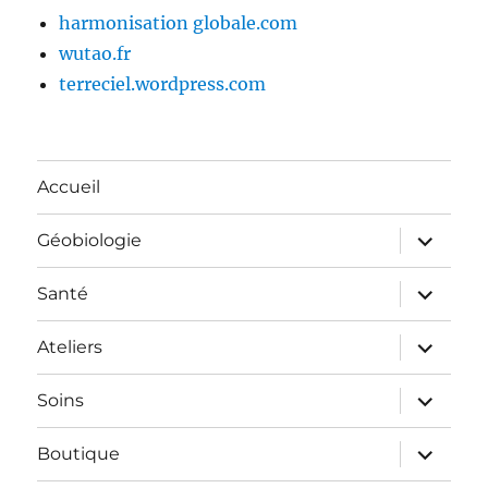
harmonisation globale.com
wutao.fr
terreciel.wordpress.com
Accueil
ouvrir
Géobiologie
le
sous-
menu
ouvrir
Santé
le
sous-
menu
ouvrir
Ateliers
le
sous-
menu
ouvrir
Soins
le
sous-
menu
ouvrir
Boutique
le
sous-