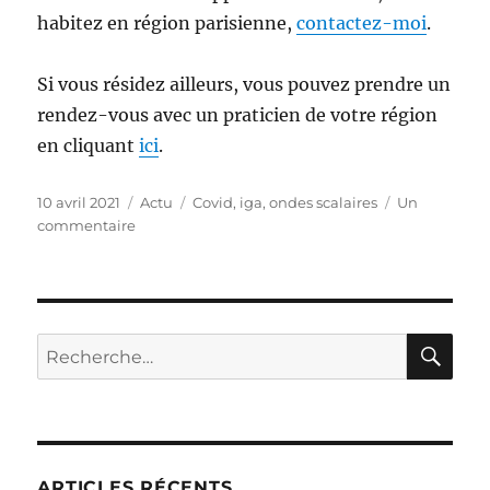
habitez en région parisienne,
contactez-moi
.
Si vous résidez ailleurs, vous pouvez prendre un
rendez-vous avec un praticien de votre région
en cliquant
ici
.
Publié
Catégories
Étiquettes
10 avril 2021
Actu
Covid
,
iga
,
ondes scalaires
Un
le
sur
commentaire
L’IGA
et
la
Covid
RE
Recherche
pour :
ARTICLES RÉCENTS