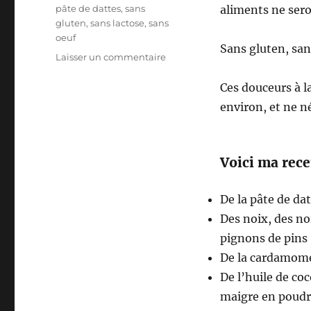
Étiquettes
pâte de dattes
,
sans
aliments ne sero
gluten
,
sans lactose
,
sans
oeuf
Sans gluten, san
sur
Laisser un commentaire
Douceurs
à
Ces douceurs à la
la
environ, et ne n
pâte
de
dattes
Voici ma recet
De la pâte de da
Des noix, des no
pignons de pins
De la cardamom
De l’huile de coc
maigre en poud