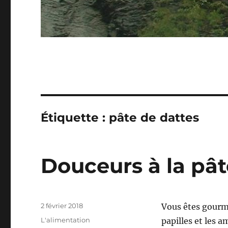
Étiquette :
pâte de dattes
Douceurs à la pât
Publié
2 février 2018
Vous êtes gourma
le
Catégories
L'alimentation
papilles et les 