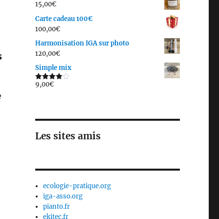
15,00
€
Carte cadeau 100€
100,00
€
Harmonisation IGA sur photo
120,00
€
s
Simple mix
9,00
€
Note
4.00
sur
e
5
Les sites amis
ecologie-pratique.org
iga-asso.org
pianto.fr
ekitec.fr