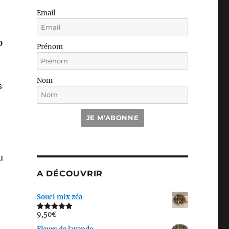
Email
0
Prénom
Nom
s
JE M'ABONNE
u
A DÉCOUVRIR
Souci mix zéa
9,50
€
Note
5.00
sur 5