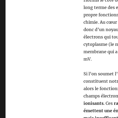
Hormis le côté d
long terme des ef
propre fonctionn
chimie. Au cœur 
donc d’un noyau,
électrons qui to
cytoplasme (le mi
membrane qui a u
mV.
Si l’on soumet l
constituent not
alors le fonction
champs électrom
ionisants
. Ces
r
émettent une éne