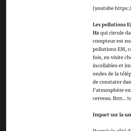
[youtube https
Les pollutions E
Hz
qui circule d
compteur est enc
pollutions EM, c
fois, en visite 
incollables et i
ondes de la télé
de constater dan
l’atmosphère ext
cerveau. Brrr… to
Impact sur la sa