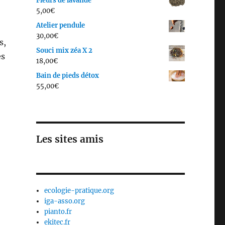
Fleurs de lavande
5,00
€
Atelier pendule
30,00
€
s,
Souci mix zéa X 2
es
18,00
€
Bain de pieds détox
55,00
€
Les sites amis
ecologie-pratique.org
iga-asso.org
pianto.fr
ekitec.fr