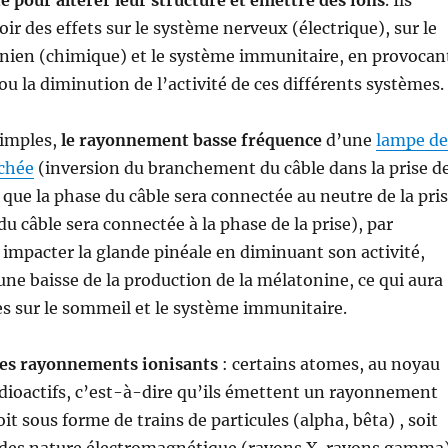
e pour altérer leur structure et émettre des ions
. Ils
ir des effets sur le système nerveux (électrique), sur le
nien (chimique) et le système immunitaire, en provocan
u la diminution de l’activité de ces différents systèmes.
simples,
le rayonnement basse fréquence
d’une
lampe de
chée
(inversion du branchement du câble dans la prise d
 que la phase du câble sera connectée au neutre de la pri
du câble sera connectée à la phase de la prise), par
impacter la glande pinéale en diminuant son activité,
une baisse de la production de la mélatonine, ce qui aura
s sur le sommeil et le système immunitaire.
les rayonnements ionisants
: certains atomes, au noyau
adioactifs, c’est-à-dire qu’ils émettent un rayonnement
it sous forme de trains de particules (alpha, bêta) , soit