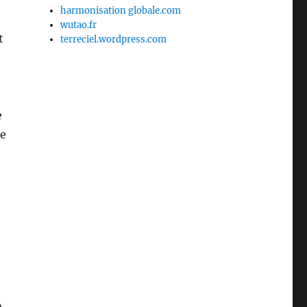
harmonisation globale.com
wutao.fr
t
terreciel.wordpress.com
e
se