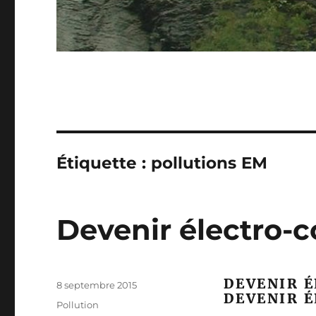
Étiquette :
pollutions EM
Devenir électro-c
DEVENIR 
Publié
8 septembre 2015
DEVENIR 
le
Catégories
Pollution