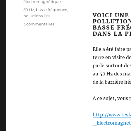
électromagnétique
Étiquettes
50 Hz
,
basse fréquence
,
VOICI UNE
pollutions EM
POLLUTIO
sur
3 commentaires
BASSE FRÉ
Devenir
DANS LA P
électro-
conscient
Elle a été faite 
terre en visite 
parle surtout de
au 50 Hz des mai
de la barrière 
A ce sujet, vous
http://www.te
_Electromagne