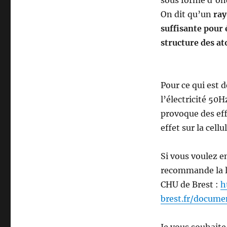
sous forme d’on
On dit qu’un
ray
suffisante pour é
structure des at
Pour ce qui est 
l’électricité 50
provoque des eff
effet sur la cell
Si vous voulez en
recommande la le
CHU de Brest :
h
brest.fr/docum