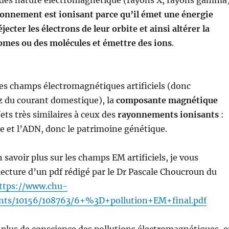
des nature électromagnétique (rayons X, rayons gamma)
onnement est ionisant parce qu’il émet une énergie
jecter les électrons de leur orbite et ainsi altérer la
omes ou des molécules et émettre des ions
.
des champs électromagnétiques artificiels (donc
Hz du courant domestique), la
composante magnétique
ets très similaires à ceux des
rayonnements ionisants
:
ule et l’ADN, donc le patrimoine génétique.
 savoir plus sur les champs EM artificiels, je vous
cture d’un pdf rédigé par le Dr Pascale Choucroun du
ttps://www.chu-
ents/10156/108763/6+%3D+pollution+EM+final.pdf