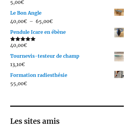
5,00
€
Le Bon Angle
Plage
40,00
€
–
65,00
€
de
Pendule Icare en ébène
prix :
40,00
€
40,00€
Note
5.00
sur 5
à
Tournevis-testeur de champ
65,00€
13,10
€
Formation radiesthésie
55,00
€
Les sites amis