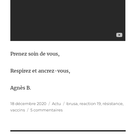
Prenez soin de vous,
Respirez et ancrez-vous,
Agnès B.
Publié
Catégories
Étiquettes
18 décembre 2020
Actu
brusa
,
reaction 19
,
résistance
,
le
sur
vaccins
5 commentaires
Sur
le
front
de