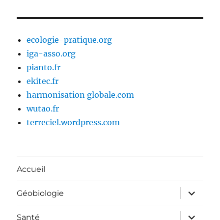
ecologie-pratique.org
iga-asso.org
pianto.fr
ekitec.fr
harmonisation globale.com
wutao.fr
terreciel.wordpress.com
Accueil
ouvrir
Géobiologie
le
sous-
menu
ouvrir
Santé