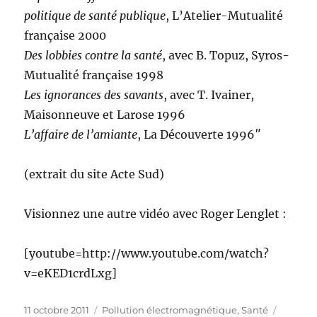
politique de santé publique
, L’Atelier-Mutualité
française 2000
Des lobbies contre la santé
, avec B. Topuz, Syros-
Mutualité française 1998
Les ignorances des savants
, avec T. Ivainer,
Maisonneuve et Larose 1996
L’affaire de l’amiante
, La Découverte 1996″
(extrait du site Acte Sud)
Visionnez une autre vidéo avec Roger Lenglet :
[youtube=http://www.youtube.com/watch?
v=eKED1crdLxg]
Publié
Catégories
Étiquet
11 octobre 2011
Pollution électromagnétique
,
Santé