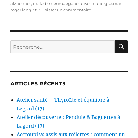
le
alzheimer
,
maladie neurodégénérative
,
marie grosman
,
sur
roger lenglet
Laisser un commentaire
Menace
sur
nos
neurones
RE
Recherche
pour :
ARTICLES RÉCENTS
Atelier santé – Thyroïde et équilibre à
Lagord (17)
Atelier découverte : Pendule & Baguettes à
Lagord (17)
Accroupi vs assis aux toilettes : comment un