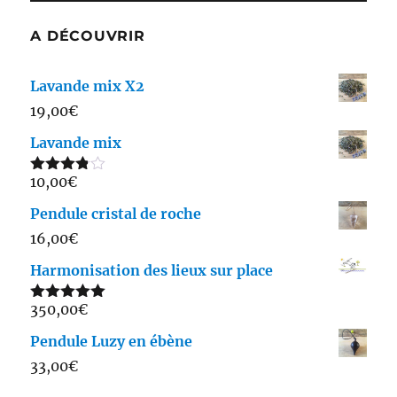
A DÉCOUVRIR
Lavande mix X2
19,00
€
Lavande mix
10,00
€
Note
3.75
sur 5
Pendule cristal de roche
16,00
€
Harmonisation des lieux sur place
350,00
€
Note
5.00
sur 5
Pendule Luzy en ébène
33,00
€