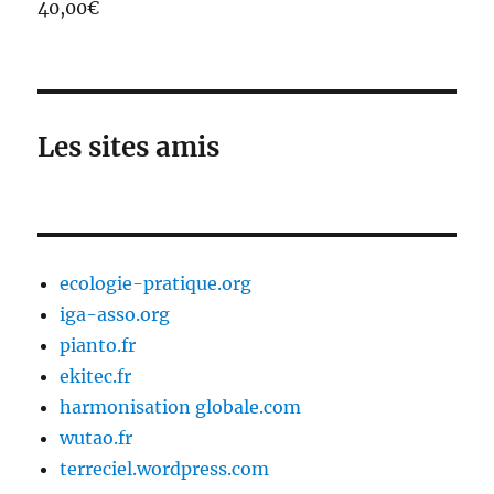
40,00
€
Note
5.00
sur 5
Les sites amis
ecologie-pratique.org
iga-asso.org
pianto.fr
ekitec.fr
harmonisation globale.com
wutao.fr
terreciel.wordpress.com