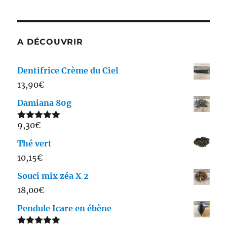
A DÉCOUVRIR
Dentifrice Crème du Ciel
13,90
€
Damiana 80g
9,30
€
Note
5.00
sur 5
Thé vert
10,15
€
Souci mix zéa X 2
18,00
€
Pendule Icare en ébène