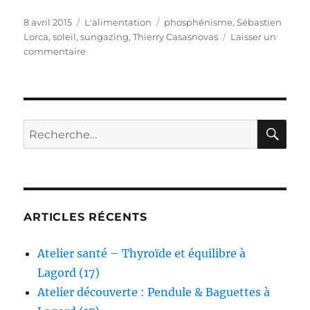
Publié
Catégories
Étiquettes
8 avril 2015
L'alimentation
phosphénisme
,
Sébastien
le
Lorca
,
soleil
,
sungazing
,
Thierry Casasnovas
Laisser un
sur
commentaire
Se
nourrir
de
soleil
RE
Recherche
pour :
ARTICLES RÉCENTS
Atelier santé – Thyroïde et équilibre à
Lagord (17)
Atelier découverte : Pendule & Baguettes à