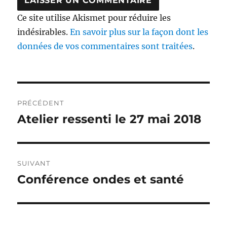
Ce site utilise Akismet pour réduire les
indésirables.
En savoir plus sur la façon dont les
données de vos commentaires sont traitées
.
Navigation
PRÉCÉDENT
de
Atelier ressenti le 27 mai 2018
Publication
précédente :
l’article
SUIVANT
Conférence ondes et santé
Publication
suivante :