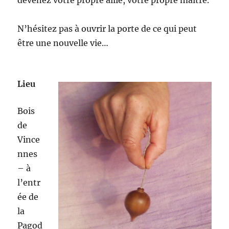
devenez votre propre allié, votre propre maître.
N’hésitez pas à ouvrir la porte de ce qui peut
être une nouvelle vie…
Lieu
Bois
de
Vince
nnes
– à
l’entr
ée de
la
Pagod