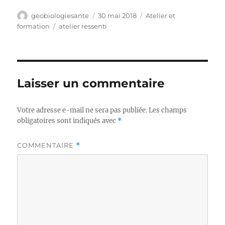
Auteur
Publié
Catégories
geobiologiesante
30 mai 2018
Atelier et
le
Étiquettes
formation
atelier ressenti
Laisser un commentaire
Votre adresse e-mail ne sera pas publiée.
Les champs
obligatoires sont indiqués avec
*
COMMENTAIRE
*