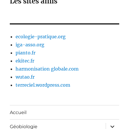
Les sites amis
ecologie-pratique.org
iga-asso.org
pianto.fr
ekitec.fr
harmonisation globale.com
wutao.fr
terreciel.wordpress.com
Accueil
ouvrir
Géobiologie