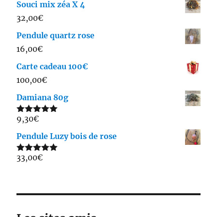
Souci mix zéa X 4
32,00
€
Pendule quartz rose
16,00
€
Carte cadeau 100€
100,00
€
Damiana 80g
9,30
€
Note
5.00
sur 5
Pendule Luzy bois de rose
33,00
€
Note
5.00
sur 5