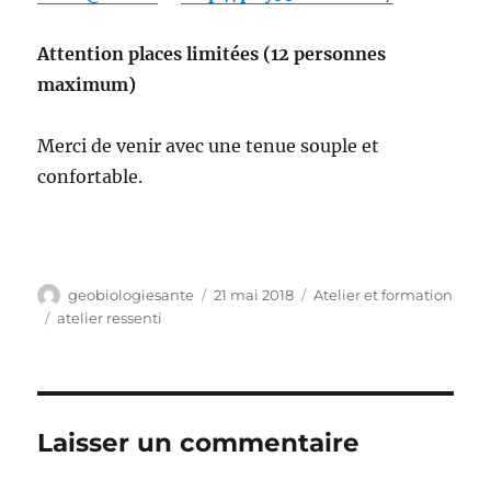
Attention places limitées (12 personnes
maximum)
Merci de venir avec une tenue souple et
confortable.
Auteur
Publié
Catégories
geobiologiesante
21 mai 2018
Atelier et formation
le
Étiquettes
atelier ressenti
Laisser un commentaire