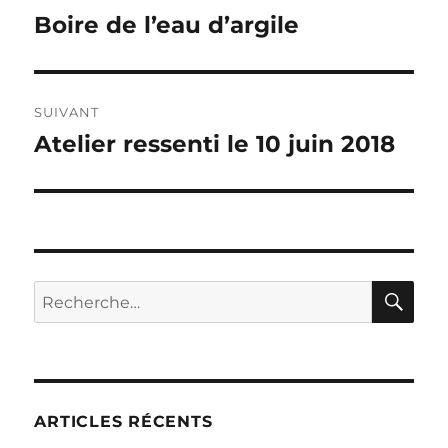
de
Boire de l’eau d’argile
Publication
précédente :
l’article
SUIVANT
Atelier ressenti le 10 juin 2018
Publication
suivante :
RE
Recherche
pour :
ARTICLES RÉCENTS