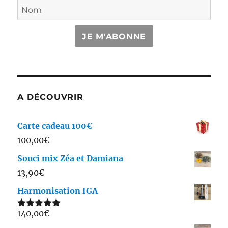
JE M'ABONNE
A DÉCOUVRIR
Carte cadeau 100€
100,00
€
Souci mix Zéa et Damiana
13,90
€
Harmonisation IGA
140,00
€
Note
5.00
sur 5