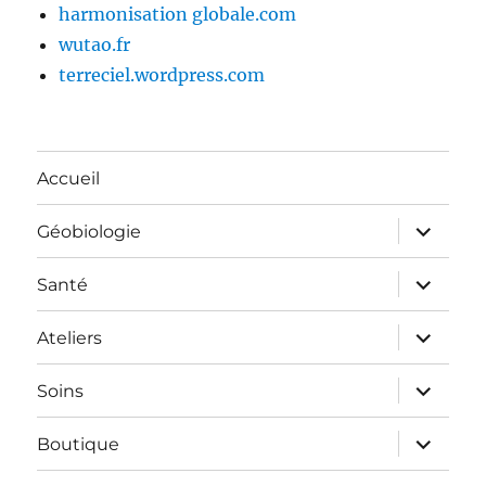
harmonisation globale.com
wutao.fr
terreciel.wordpress.com
Accueil
ouvrir
Géobiologie
le
sous-
menu
ouvrir
Santé
le
sous-
menu
ouvrir
Ateliers
le
sous-
menu
ouvrir
Soins
le
sous-
menu
ouvrir
Boutique
le
sous-