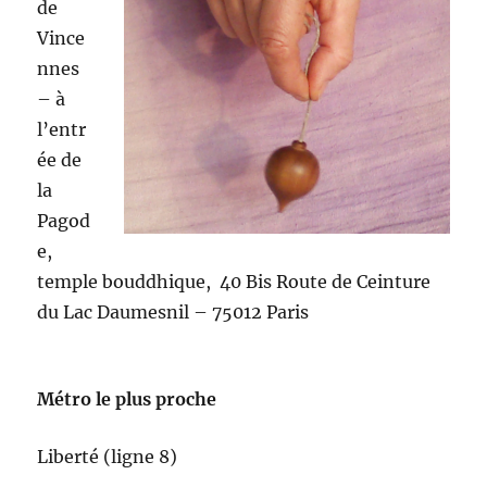
de
Vince
nnes
– à
l’entr
ée de
la
Pagod
e,
temple bouddhique, 40 Bis Route de Ceinture
du Lac Daumesnil – 75012 Paris
Métro le plus proche
Liberté (ligne 8)