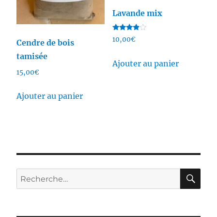
Lavande mix
Note
10,00
€
Cendre de bois
3.75
sur 5
tamisée
Ajouter au panier
15,00
€
Ajouter au panier
RE
Recherche
pour :