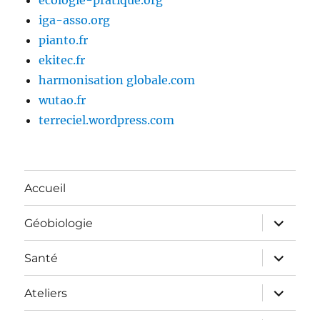
ecologie-pratique.org
iga-asso.org
pianto.fr
ekitec.fr
harmonisation globale.com
wutao.fr
terreciel.wordpress.com
Accueil
ouvrir
Géobiologie
le
sous-
menu
ouvrir
Santé
le
sous-
menu
ouvrir
Ateliers
le
sous-