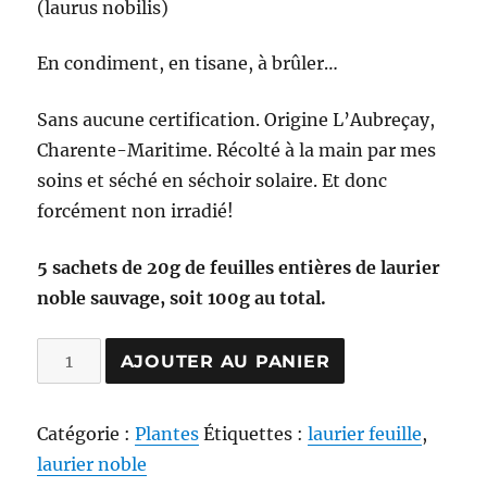
(laurus nobilis)
En condiment, en tisane, à brûler…
Sans aucune certification. Origine L’Aubreçay,
Charente-Maritime. Récolté à la main par mes
soins et séché en séchoir solaire. Et donc
forcément non irradié!
5 sachets de 20g de feuilles entières de laurier
noble sauvage, soit 100g au total.
quantité
AJOUTER AU PANIER
de
Laurier
Catégorie :
Plantes
Étiquettes :
laurier feuille
,
sauvage
laurier noble
x