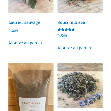
Laurier sauvage
Souci mix zéa
9,20
€
Note
9,50
€
5.00
sur 5
Ajouter au panier
Ajouter au panier