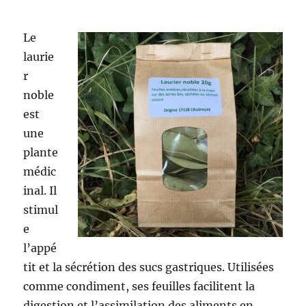
Le
laurie
r
noble
est
une
plante
médic
inal. Il
stimul
e
l’appé
tit et la sécrétion des sucs gastriques. Utilisées
comme condiment, ses feuilles facilitent la
digestion et l’assimilation des aliments en