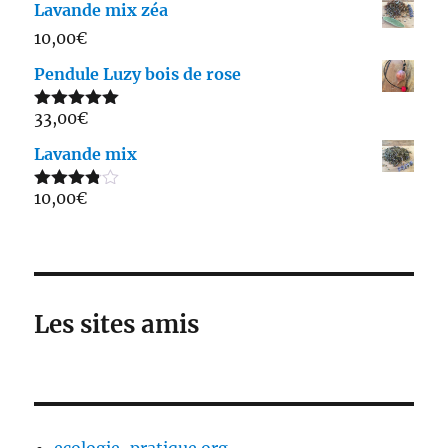
Lavande mix zéa
10,00
€
Pendule Luzy bois de rose
33,00
€
Note
5.00
sur 5
Lavande mix
10,00
€
Note
3.75
sur 5
Les sites amis