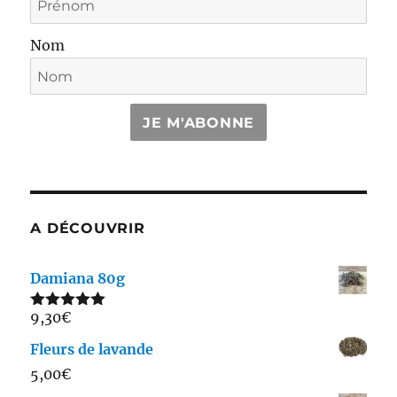
Nom
JE M'ABONNE
A DÉCOUVRIR
Damiana 80g
9,30
€
Note
5.00
sur 5
Fleurs de lavande
5,00
€