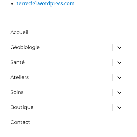
terreciel.wordpress.com
Accueil
ouvrir
Géobiologie
le
sous-
menu
ouvrir
Santé
le
sous-
menu
ouvrir
Ateliers
le
sous-
menu
ouvrir
Soins
le
sous-
menu
ouvrir
Boutique
le
sous-
menu
Contact