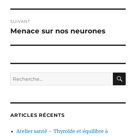
précédente :
l’article
SUIVANT
Menace sur nos neurones
Publication
suivante :
RE
Recherche
pour :
ARTICLES RÉCENTS
Atelier santé – Thyroïde et équilibre à