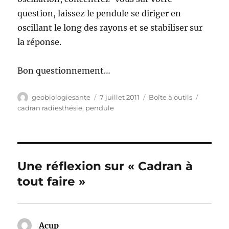
question, laissez le pendule se diriger en
oscillant le long des rayons et se stabiliser sur
la réponse.
Bon questionnement…
Auteur
Publié
Catégories
Étiquett
geobiologiesante
7 juillet 2011
Boîte à outils
le
cadran radiesthésie
,
pendule
Une réflexion sur « Cadran à
tout faire »
Acup
dit :