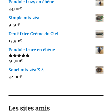
Pendule Luzy en ébène
33,00
€
Simple mix zéa
9,50
€
Dentifrice Crème du Ciel
13,90
€
Pendule Icare en ébène
40,00
€
Note
5.00
sur 5
Souci mix zéa X 4
32,00
€
Les sites amis