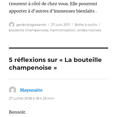
trouvent à côté de chez vous. Elle pourront
apporter à d’autres d’immenses bienfaits .
Auteur
Publié
Catégories
Étiquett
geobiologiesante
27 juin 2011
Boîte à outils
le
bouteille champenoise
,
harmonisation
,
ondes nocives
5 réflexions sur « La bouteille
champenoise »
Maysouète
dit :
27 juillet 2018 à 18 h 23 min
Bonsoir.