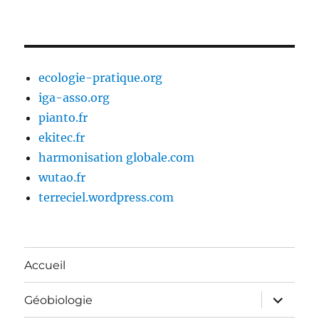
ecologie-pratique.org
iga-asso.org
pianto.fr
ekitec.fr
harmonisation globale.com
wutao.fr
terreciel.wordpress.com
Accueil
ouvrir
Géobiologie
le
sous-