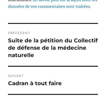
données de vos commentaires sont traitées
.
Navigation
PRÉCÉDENT
de
Suite de la pétition du Collectif
Publication
précédente :
de défense de la médecine
l’article
naturelle
SUIVANT
Cadran à tout faire
Publication
suivante :