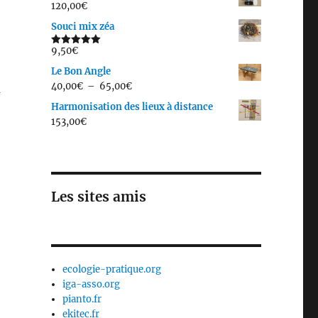
120,00
€
Souci mix zéa
9,50
€
Note
5.00
sur 5
Le Bon Angle
Plage
40,00
€
–
65,00
€
à
de
Harmonisation des lieux à distance
prix :
153,00
€
40,00€
à
65,00€
Les sites amis
ecologie-pratique.org
iga-asso.org
pianto.fr
ekitec.fr