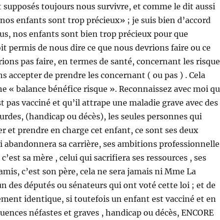
 supposés toujours nous survivre, et comme le dit aussi
s enfants sont trop précieux» ; je suis bien d’accord
sus, nos enfants sont bien trop précieux pour que
it permis de nous dire ce que nous devrions faire ou ce
ions pas faire, en termes de santé, concernant les risque
s accepter de prendre les concernant ( ou pas ) . Cela
une « balance bénéfice risque ». Reconnaissez avec moi q
st pas vacciné et qu’il attrape une maladie grave avec des
rdes, (handicap ou décès), les seules personnes qui
r et prendre en charge cet enfant, ce sont ses deux
ui abandonnera sa carrière, ses ambitions professionnelle
 c’est sa mère , celui qui sacrifiera ses ressources , ses
amis, c’est son père, cela ne sera jamais ni Mme La
n des députés ou sénateurs qui ont voté cette loi ; et de
ment identique, si toutefois un enfant est vacciné et en
quences néfastes et graves , handicap ou décès, ENCORE