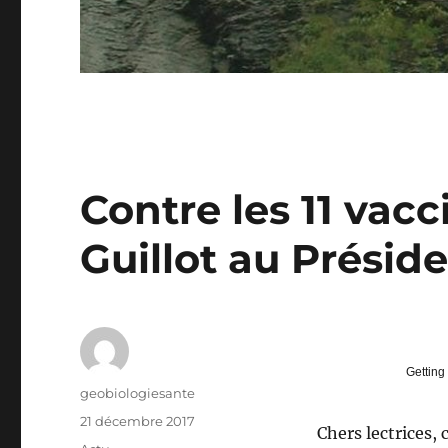
Contre les 11 vacc
Guillot au Présid
Getting
Auteur
geobiologiesante
Publié
21 décembre 2017
Chers lectrices, 
le