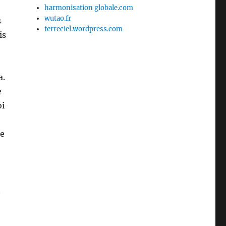
harmonisation globale.com
wutao.fr
s
terreciel.wordpress.com
is
a.
e
oi
de
t