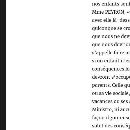
nos enfants sont
Mme PEYRON, «no
avec elle là-des
quiconque se cro
que nous ne devr
que nous devrion
s’appelle faire 
si un enfant n’e
conséquences lou
devront s’occupe
parents. Celle q
ou sa vie sociale,
vacances ou ses 
Ministre, ni aucu
façon rigoureuse
subit des consé