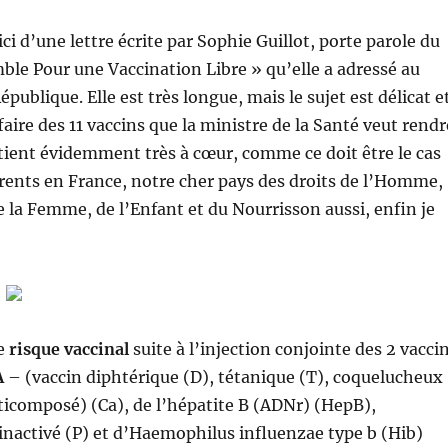
 ici d’une lettre écrite par Sophie Guillot, porte parole du
mble Pour une Vaccination Libre » qu’elle a adressé au
épublique. Elle est très longue, mais le sujet est délicat e
faire des 11 vaccins que la ministre de la Santé veut rendr
tient évidemment très à cœur, comme ce doit être le cas
ents en France, notre cher pays des droits de l’Homme,
la Femme, de l’Enfant et du Nourrisson aussi, enfin je
le
risque vaccinal
suite à l’injection conjointe des 2 vacci
A
– (vaccin diphtérique (D), tétanique (T), coquelucheux
lticomposé) (Ca), de l’hépatite B (ADNr) (HepB),
inactivé (P) et d’Haemophilus influenzae type b (Hib)