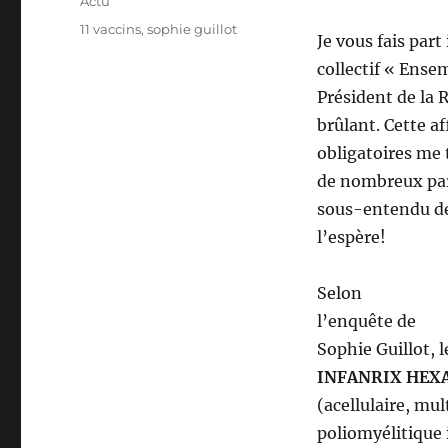
Catégories
Actu
Étiquettes
11 vaccins
,
sophie guillot
Je vous fais part
collectif « Ense
Président de la R
brûlant. Cette af
obligatoires me 
de nombreux par
sous-entendu de 
l’espère!
Selon
l’enquête de
Sophie Guillot, 
INFANRIX HEX
(acellulaire, mu
poliomyélitique 