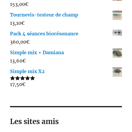
153,00
€
Tournevis-testeur de champ
13,10
€
Pack 4 séances biorésonance
360,00
€
Simple mix + Damiana
13,60
€
Simple mix X2
17,50
€
Note
5.00
sur 5
Les sites amis