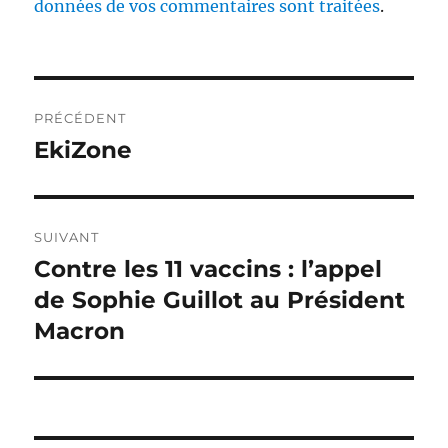
données de vos commentaires sont traitées
.
Navigation
PRÉCÉDENT
de
EkiZone
Publication
précédente :
l’article
SUIVANT
Contre les 11 vaccins : l’appel
Publication
suivante :
de Sophie Guillot au Président
Macron