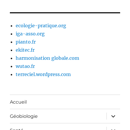
ecologie-pratique.org
iga-asso.org
pianto.fr
ekitec.fr
harmonisation globale.com
wutao.fr
terreciel.wordpress.com
Accueil
ouvrir
Géobiologie
le
sous-
menu
ouvrir