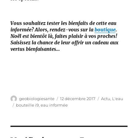
Vous souhaitez tester les bienfaits de cette eau
informée? Alors, rendez-vous sur la
boutique
.
Noël est bientôt là, faites plaisir à vos proches!
Saisissez la chance de leur offrir un cadeau aux
vertus bienfaisantes…
Auteur
Publié
Catégories
geobiologiesante
12 décembre 2017
Actu
,
L'eau
le
Étiquettes
bouteille i9
,
eau informée