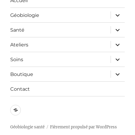
Accueil
ouvrir
Géobiologie
le
sous-
menu
ouvrir
Santé
le
sous-
menu
ouvrir
Ateliers
le
sous-
menu
ouvrir
Soins
le
sous-
menu
ouvrir
Boutique
le
sous-
menu
Contact
Mentions
légales
Géobiologie santé
Fièrement propulsé par WordPress