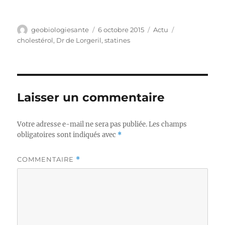
Auteur
Publié
Catégories
Étiquettes
geobiologiesante
6 octobre 2015
Actu
le
cholestérol
,
Dr de Lorgeril
,
statines
Laisser un commentaire
Votre adresse e-mail ne sera pas publiée.
Les champs
obligatoires sont indiqués avec
*
COMMENTAIRE
*