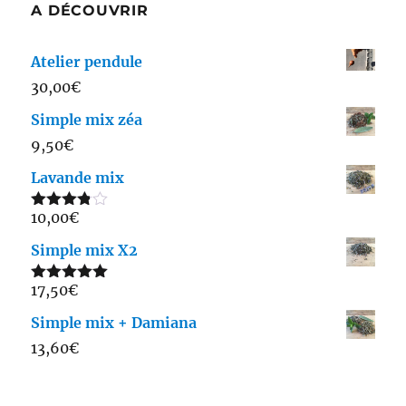
A DÉCOUVRIR
Atelier pendule
30,00
€
Simple mix zéa
9,50
€
Lavande mix
10,00
€
Note
3.75
sur 5
Simple mix X2
17,50
€
Note
5.00
sur 5
Simple mix + Damiana
13,60
€