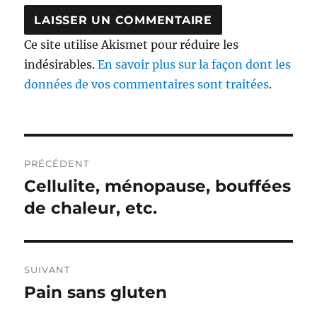
Ce site utilise Akismet pour réduire les
indésirables.
En savoir plus sur la façon dont les
données de vos commentaires sont traitées
.
Navigation
PRÉCÉDENT
de
Cellulite, ménopause, bouffées
Publication
précédente :
de chaleur, etc.
l’article
SUIVANT
Pain sans gluten
Publication
suivante :