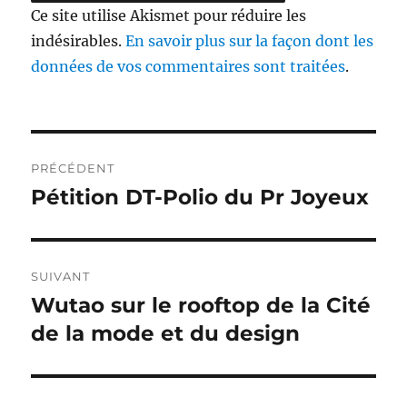
Ce site utilise Akismet pour réduire les
indésirables.
En savoir plus sur la façon dont les
données de vos commentaires sont traitées
.
Navigation
PRÉCÉDENT
de
Pétition DT-Polio du Pr Joyeux
Publication
précédente :
l’article
SUIVANT
Wutao sur le rooftop de la Cité
Publication
suivante :
de la mode et du design