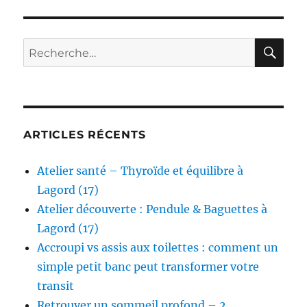
RE
Recherche
pour :
ARTICLES RÉCENTS
Atelier santé – Thyroïde et équilibre à
Lagord (17)
Atelier découverte : Pendule & Baguettes à
Lagord (17)
Accroupi vs assis aux toilettes : comment un
simple petit banc peut transformer votre
transit
Retrouver un sommeil profond – 2