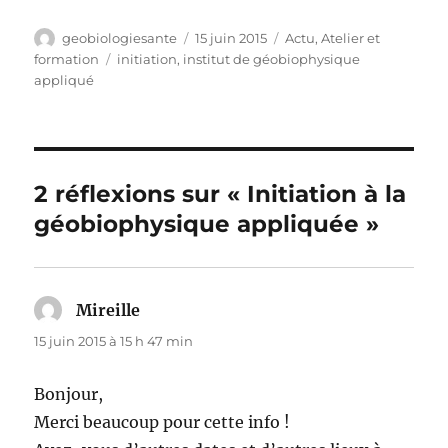
Auteur
Publié
Catégories
geobiologiesante
15 juin 2015
Actu
,
Atelier et
le
Étiquettes
formation
initiation
,
institut de géobiophysique
appliqué
2 réflexions sur « Initiation à la
géobiophysique appliquée »
Mireille
dit :
15 juin 2015 à 15 h 47 min
Bonjour,
Merci beaucoup pour cette info !