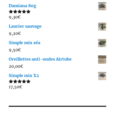
Damiana 80g
9,30
€
Note
5.00
sur 5
Laurier sauvage
9,20
€
Simple mix zéa
9,50
€
Oreillettes anti-ondes Airtube
20,00
€
Simple mix X2
17,50
€
Note
5.00
sur 5