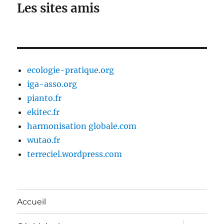
Les sites amis
ecologie-pratique.org
iga-asso.org
pianto.fr
ekitec.fr
harmonisation globale.com
wutao.fr
terreciel.wordpress.com
Accueil
ouvrir