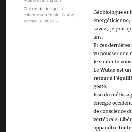
Catégories
Atelier et formation
Étiquettes
Cité mode design
,
la
Géobiologue et 
colonne vertébrale
,
Wutao
,
énergéticienne, 
Wutao juillet 2015
savez, je pratiqu
ans.
Et ces dernières 
vu pousser une n
Je souhaite vous
Le
Wutao est un 
retour à l’équil
geste
.
Issu du métissag
énergie occident
de conscience d
vertébrale. Libé
apparaître toute