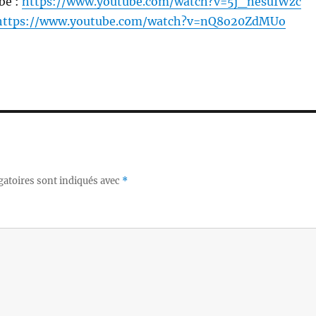
be :
https://www.youtube.com/watch?v=5j_nesuIWzc
https://www.youtube.com/watch?v=nQ8o20ZdMUo
gatoires sont indiqués avec
*