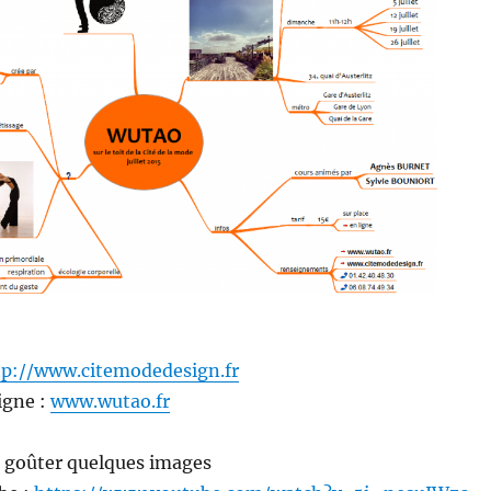
p://www.citemodedesign.fr
igne :
www.wutao.fr
z goûter quelques images