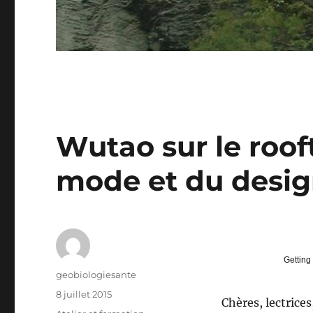
Wutao sur le rooft
mode et du desi
Getting
Auteur
geobiologiesante
Publié
8 juillet 2015
Chères, lectrices
le