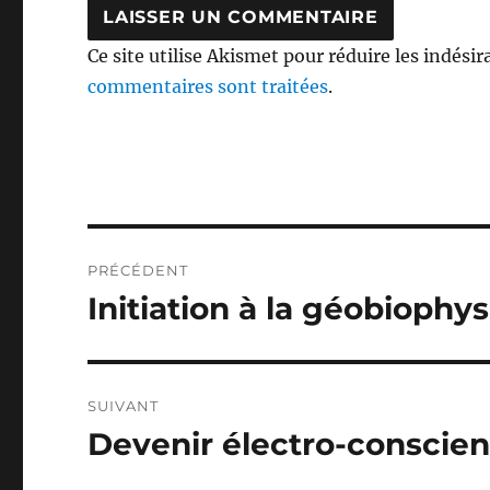
Ce site utilise Akismet pour réduire les indésir
commentaires sont traitées
.
Navigation
PRÉCÉDENT
de
Initiation à la géobiophy
Publication
précédente :
l’article
SUIVANT
Devenir électro-conscien
Publication
suivante :