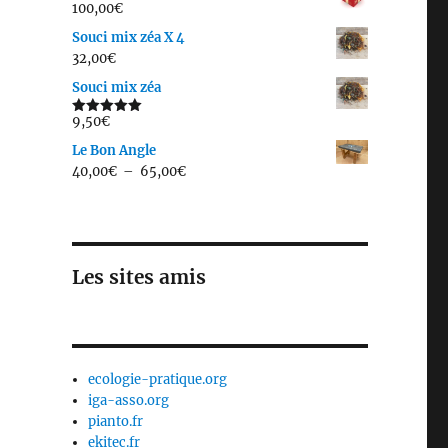
100,00
€
Souci mix zéa X 4
32,00
€
Souci mix zéa
9,50
€
Note
5.00
sur 5
Le Bon Angle
Plage
40,00
€
–
65,00
€
de
prix :
40,00€
à
Les sites amis
65,00€
ecologie-pratique.org
iga-asso.org
pianto.fr
ekitec.fr