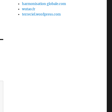
harmonisation globale.com
wutao.fr
terreciel.wordpress.com