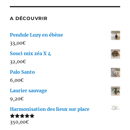
A DÉCOUVRIR
Pendule Luzy en ébène
33,00
€
Souci mix zéa X 4
32,00
€
Palo Santo
6,00
€
Laurier sauvage
9,20
€
Harmonisation des lieux sur place
350,00
€
Note
5.00
sur 5