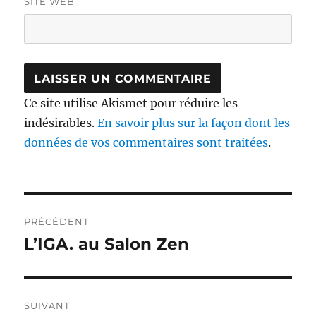
SITE WEB
Ce site utilise Akismet pour réduire les
indésirables.
En savoir plus sur la façon dont les
données de vos commentaires sont traitées
.
Navigation
PRÉCÉDENT
de
L’IGA. au Salon Zen
Publication
précédente :
l’article
SUIVANT