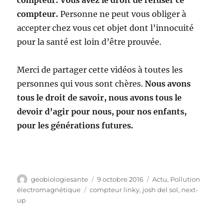
compteur. Vous avez le droit de refuser ce
compteur.
Personne ne peut vous obliger à
accepter chez vous cet objet dont l’innocuité
pour la santé est loin d’être prouvée.
Merci de partager cette vidéos à toutes les
personnes qui vous sont chères.
Nous avons
tous le droit de savoir, nous avons tous le
devoir d’agir pour nous, pour nos enfants,
pour les générations futures.
Auteur
Publié
Catégories
geobiologiesante
9 octobre 2016
Actu
,
Pollution
le
Étiquettes
électromagnétique
compteur linky
,
josh del sol
,
next-
up