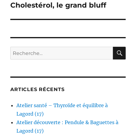
Cholestérol, le grand bluff
Publication
suivante :
RE
Recherche
pour :
ARTICLES RÉCENTS
Atelier santé – Thyroïde et équilibre à
Lagord (17)
Atelier découverte : Pendule & Baguettes à
Lagord (17)