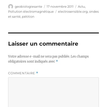
Auteur
Publié
Catégories
geobiologiesante
17 novembre 2011
Actu
,
le
Étiquettes
Pollution électromagnétique
electrosensible.org
,
ondes
et santé
,
pétition
Laisser un commentaire
Votre adresse e-mail ne sera pas publiée.
Les champs
obligatoires sont indiqués avec
*
COMMENTAIRE
*