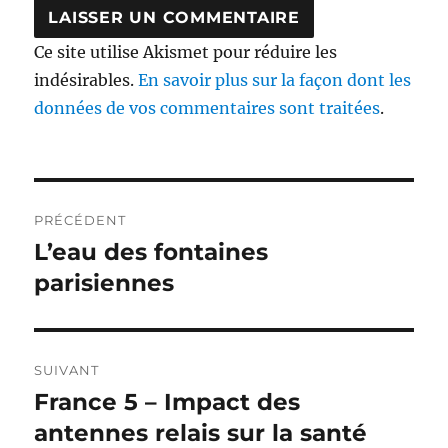
Ce site utilise Akismet pour réduire les
indésirables.
En savoir plus sur la façon dont les
données de vos commentaires sont traitées
.
Navigation
PRÉCÉDENT
de
L’eau des fontaines
Publication
précédente :
parisiennes
l’article
SUIVANT
France 5 – Impact des
Publication
suivante :
antennes relais sur la santé