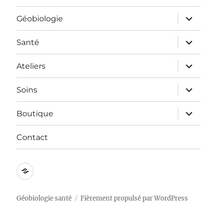
ouvrir
Géobiologie
le
sous-
menu
ouvrir
Santé
le
sous-
menu
ouvrir
Ateliers
le
sous-
menu
ouvrir
Soins
le
sous-
menu
ouvrir
Boutique
le
sous-
menu
Contact
Mentions
légales
Géobiologie santé
Fièrement propulsé par WordPress