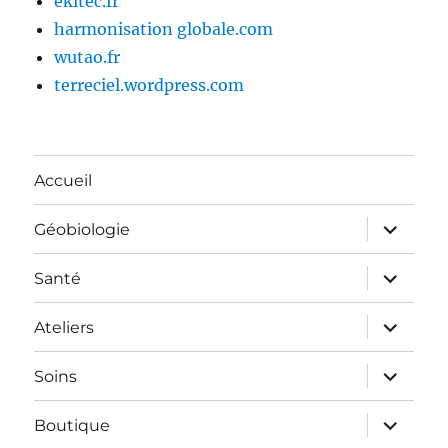
ekitec.fr
harmonisation globale.com
wutao.fr
terreciel.wordpress.com
Accueil
ouvrir
Géobiologie
le
sous-
menu
ouvrir
Santé
le
sous-
menu
ouvrir
Ateliers
le
sous-
menu
ouvrir
Soins
le
sous-
menu
ouvrir
Boutique
le