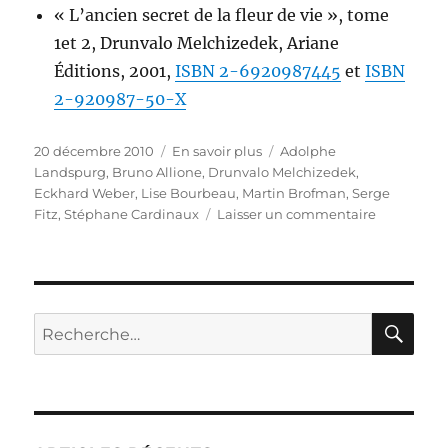
« L’ancien secret de la fleur de vie », tome
1et 2, Drunvalo Melchizedek, Ariane
Éditions, 2001,
ISBN 2-6920987445
et
ISBN
2-920987-50-X
Publié
Catégories
Étiquettes
20 décembre 2010
En savoir plus
Adolphe
le
Landspurg
,
Bruno Allione
,
Drunvalo Melchizedek
,
Eckhard Weber
,
Lise Bourbeau
,
Martin Brofman
,
Serge
sur
Fitz
,
Stéphane Cardinaux
Laisser un commentaire
Livres
pour
en
savoir
plus
RE
Recherche
pour :