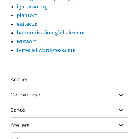
iga-asso.org
pianto.fr
ekitec.fr
harmonisation globale.com
wutao.fr
terreciel.wordpress.com
Accueil
ouvrir
Géobiologie
le
sous-
menu
ouvrir
Santé
le
sous-
menu
ouvrir
Ateliers
le
sous-
menu
ouvrir