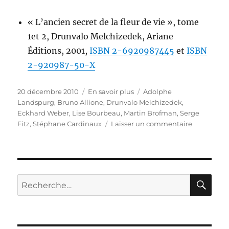
« L’ancien secret de la fleur de vie », tome
1et 2, Drunvalo Melchizedek, Ariane
Éditions, 2001,
ISBN 2-6920987445
et
ISBN
2-920987-50-X
Publié
Catégories
Étiquettes
20 décembre 2010
En savoir plus
Adolphe
le
Landspurg
,
Bruno Allione
,
Drunvalo Melchizedek
,
Eckhard Weber
,
Lise Bourbeau
,
Martin Brofman
,
Serge
sur
Fitz
,
Stéphane Cardinaux
Laisser un commentaire
Livres
pour
en
savoir
plus
RE
Recherche
pour :