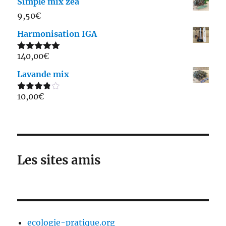
Simple mix zéa
9,50
€
Harmonisation IGA
140,00
€
Note
5.00
sur 5
Lavande mix
10,00
€
Note
3.75
sur 5
Les sites amis
ecologie-pratique.org