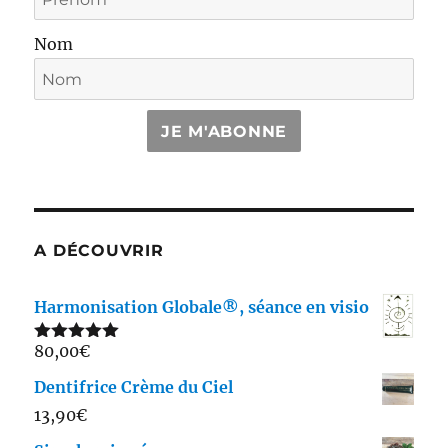
Nom
JE M'ABONNE
A DÉCOUVRIR
Harmonisation Globale®, séance en visio
80,00
€
Note
5.00
sur 5
Dentifrice Crème du Ciel
13,90
€