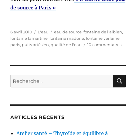
de source à Paris »
Publié
Catégories
Étiquettes
6 avril 2010
L'eau
eau de source
,
fontaine de l'albien
,
le
fontaine lamartine
,
fontaine madone
,
fontaine verlaine
,
sur
paris
,
puits artésien
,
qualité de l'eau
10 commentaires
Boire
de
l’eau
de
source
RE
Recherche
à Paris
pour :
ARTICLES RÉCENTS
Atelier santé – Thyroïde et équilibre à