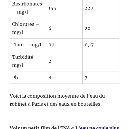
Bicarbonates
155
220
– mg/l
Chlorures –
6
20
mg/l
Fluor – mg/l
0,1
0,17
Turbidité –
2
–
mg/l
Ph
8
7
Voici la composition moyenne de l’eau du
robinet à Paris et des eaux en bouteilles
Voir un petit film de l’INA
« L’eau ne coule plus