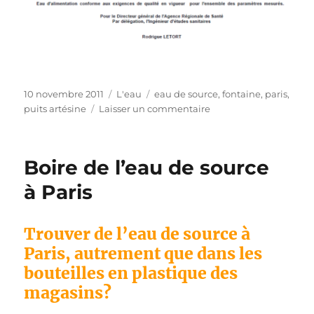
Publié
Catégories
Étiquettes
10 novembre 2011
L'eau
eau de source
,
fontaine
,
paris
,
le
sur
puits artésine
Laisser un commentaire
L’eau
des
fontaines
Boire de l’eau de source
parisiennes
à Paris
Trouver de l’eau de source à
Paris, autrement que dans les
bouteilles en plastique des
magasins?