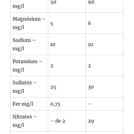
50
90
mg/l
Magnésium –
5
6
mg/l
Sodium –
10
10
mg/l
Potassium –
2
2
mg/l
Sulfates –
25
30
mg/l
Fer mg/l
0,75
–
Nitrates –
– de 2
29
mg/l