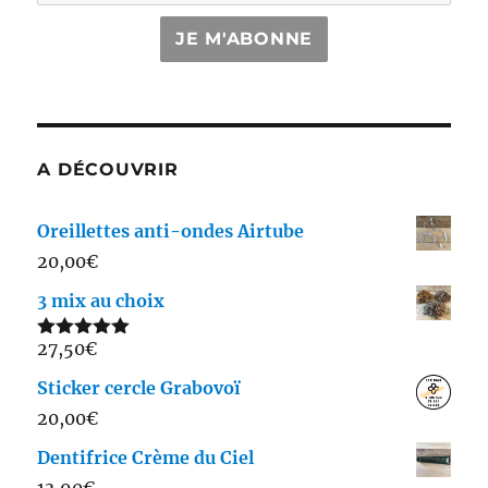
JE M'ABONNE
A DÉCOUVRIR
Oreillettes anti-ondes Airtube
20,00
€
3 mix au choix
27,50
€
Note
5.00
sur 5
Sticker cercle Grabovoï
20,00
€
Dentifrice Crème du Ciel
13,90
€