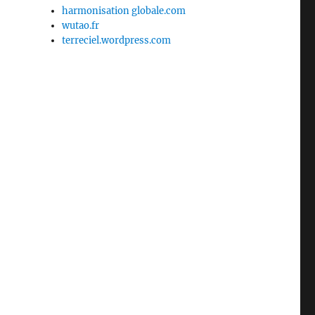
harmonisation globale.com
wutao.fr
terreciel.wordpress.com