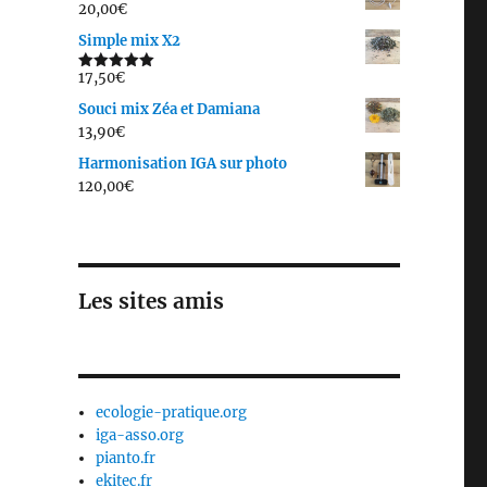
20,00
€
Simple mix X2
17,50
€
Note
5.00
sur 5
Souci mix Zéa et Damiana
13,90
€
Harmonisation IGA sur photo
120,00
€
Les sites amis
ecologie-pratique.org
iga-asso.org
pianto.fr
ekitec.fr