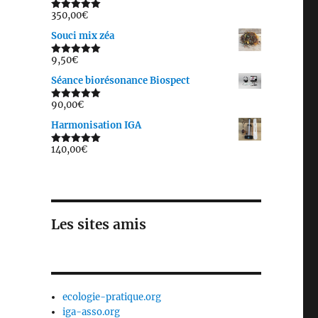
350,00
€
Note
5.00
sur 5
Souci mix zéa
9,50
€
Note
5.00
sur 5
Séance biorésonance Biospect
90,00
€
Note
5.00
sur 5
Harmonisation IGA
140,00
€
Note
5.00
sur 5
Les sites amis
ecologie-pratique.org
iga-asso.org