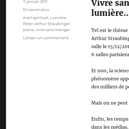
Vivre san
Publié
7 janvier 2011
le
Catégories
En savoir plus
lumière
Étiquettes
éveil spirituel
,
Lumière
,
Peter-Arthur Straubinger
,
prana
,
vivre sans manger
Tel est le thème
sur
Laisser un commentaire
Arthur Straubin
Lumière,
salle le 15/12/2
le
6 salles parisien
film
de
Peter-
Et non, la scien
Arthur
phénomène appel
Straubinger
des milliers de 
Mais on ne peut 
Enfin, les temps 
dans les médias.