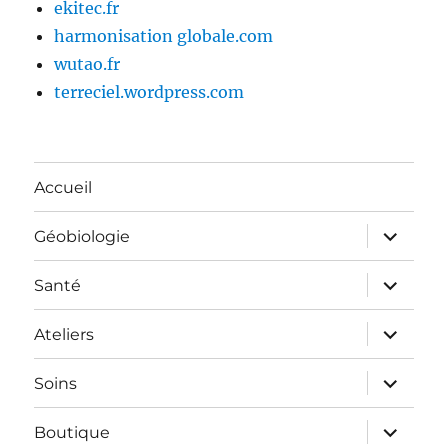
ekitec.fr
harmonisation globale.com
wutao.fr
terreciel.wordpress.com
Accueil
ouvrir
Géobiologie
le
sous-
menu
ouvrir
Santé
le
sous-
menu
ouvrir
Ateliers
le
sous-
menu
ouvrir
Soins
le
sous-
menu
ouvrir
Boutique
le