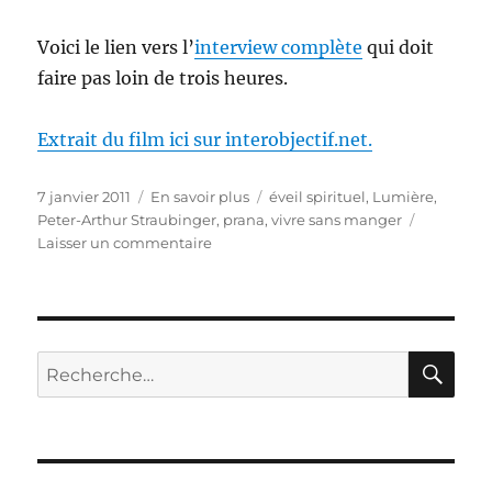
Voici le lien vers l’
interview complète
qui doit
faire pas loin de trois heures.
Extrait du film ici sur interobjectif.net.
Publié
Catégories
Étiquettes
7 janvier 2011
En savoir plus
éveil spirituel
,
Lumière
,
le
Peter-Arthur Straubinger
,
prana
,
vivre sans manger
sur
Laisser un commentaire
Lumière,
le
film
de
Peter-
RE
Recherche
Arthur
pour :
Straubinger