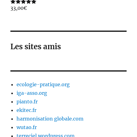
33,00
€
Note
5.00
sur 5
Les sites amis
ecologie-pratique.org
iga-asso.org
pianto.fr
ekitec.fr
harmonisation globale.com
wutao.fr
terreciel.wordpress.com