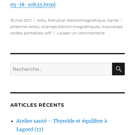
05-18-20h35.html
Publié
Catégories
Étiqu
16 mai 2011
Actu
,
Pollution électromagnétique
,
Santé
le
antenne-relais
,
champs électro-magnétiques
,
mauvaises
sur
ondes
,
portables
,
wifi
Laisser un commentaire
Mauvaises
ondes
:
documentaire
sur
RE
Recherche
France
pour :
3
ARTICLES RÉCENTS
Atelier santé – Thyroïde et équilibre à
Lagord (17)