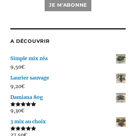
JE M'ABONNE
A DÉCOUVRIR
Simple mix zéa
9,50
€
Laurier sauvage
9,20
€
Damiana 80g
9,30
€
Note
5.00
sur 5
3 mix au choix
27,50
€
Note
5.00