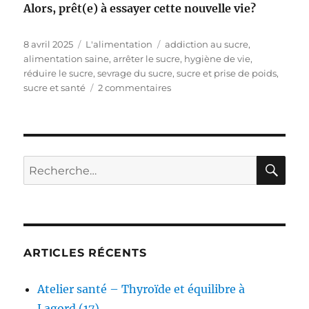
Alors, prêt(e) à essayer cette nouvelle vie?
Publié
Catégories
Étiquettes
8 avril 2025
L'alimentation
addiction au sucre
,
le
alimentation saine
,
arrêter le sucre
,
hygiène de vie
,
réduire le sucre
,
sevrage du sucre
,
sucre et prise de poids
,
sur
sucre et santé
2 commentaires
Se
libérer
du
sucre
RE
Recherche
pour :
ARTICLES RÉCENTS
Atelier santé – Thyroïde et équilibre à
Lagord (17)