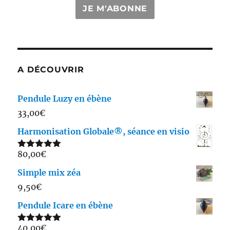
JE M'ABONNE
A DÉCOUVRIR
Pendule Luzy en ébène
33,00
€
Harmonisation Globale®, séance en visio
80,00
€
Note
5.00
sur 5
Simple mix zéa
9,50
€
Pendule Icare en ébène
40,00
€
Note
5.00