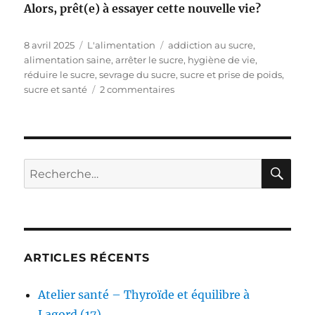
Alors, prêt(e) à essayer cette nouvelle vie?
Publié
Catégories
Étiquettes
8 avril 2025
L'alimentation
addiction au sucre
,
le
alimentation saine
,
arrêter le sucre
,
hygiène de vie
,
réduire le sucre
,
sevrage du sucre
,
sucre et prise de poids
,
sur
sucre et santé
2 commentaires
Se
libérer
du
sucre
RE
Recherche
pour :
ARTICLES RÉCENTS
Atelier santé – Thyroïde et équilibre à
Lagord (17)