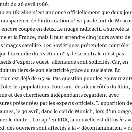
nuit du 26 avril 1986,
nu en Ukraine n’est annoncé officiellement que deux jou
a transparence de l’information n’est pas le fort de Mosco
encore coupée en deux. Le nuage radioactif a survolé la
ne et la France, mais il faut attendre cinq jours avant de
es images satellite. Les Soviétiques prétendent contrôler 
que l’incendie du réacteur n° 4 de la centrale n’est pas
nseils d’experts ouest-allemands sont sollicités. Car, en
uit un tiers de son électricité grâce au nucléaire. En
rtion est déjà de 65 %. Pas question pour les gouvernant
oler les populations. Pourtant, des deux côtés du Rhin,
yens et des chercheurs indépendants regardent avec
ures présentées par les experts officiels. L’apparition de
aunes, le 30 avril, dans le ciel de Munich, lors d’un orage
mer le doute… Lorsqu’en RDA, la nouvelle est diffusée av
ard, des ouvriers sont affectés à la « décontamination » d