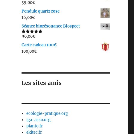
55,00
€
Pendule quartz rose
16,00
€
Séance biorésonance Biospect
90,00
€
Note
5.00
sur 5
Carte cadeau 100€
100,00
€
Les sites amis
ecologie-pratique.org
iga-asso.org
pianto.fr
ekitec.fr