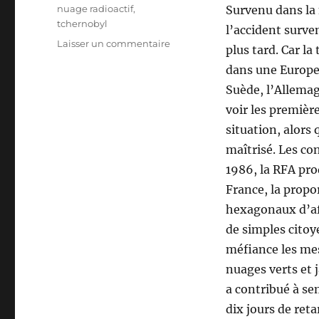
Étiquettes
nuage radioactif
,
Survenu dans la 
tchernobyl
l’accident surve
sur
Laisser un commentaire
plus tard. Car l
Tchernobyl
dans une Europe 
et
ses
Suède, l’Allemag
conséquences
voir les premièr
situation, alors 
maîtrisé. Les co
1986, la RFA prod
France, la propo
hexagonaux d’aff
de simples cito
méfiance les mes
nuages verts et j
a contribué à se
dix jours de ret