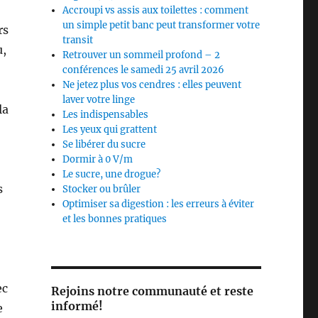
Accroupi vs assis aux toilettes : comment
un simple petit banc peut transformer votre
rs
transit
u,
Retrouver un sommeil profond – 2
conférences le samedi 25 avril 2026
Ne jetez plus vos cendres : elles peuvent
laver votre linge
la
Les indispensables
Les yeux qui grattent
Se libérer du sucre
Dormir à 0 V/m
Le sucre, une drogue?
s
Stocker ou brûler
Optimiser sa digestion : les erreurs à éviter
et les bonnes pratiques
,
ec
Rejoins notre communauté et reste
informé!
e