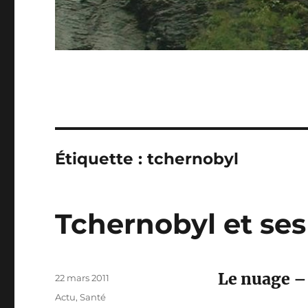
Étiquette :
tchernobyl
Tchernobyl et se
Le nuage –
Publié
22 mars 2011
le
Catégories
Actu
,
Santé