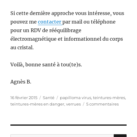
Si cette dernière approche vous intéresse, vous
pouvez me
contacter
par mail ou téléphone
pour un RDV de rééquilibrage
électromagnétique et informationnel du corps
au cristal.
Voilà, bonne santé à tou(te)s.
Agnès B.
Publié
Catégories
Étiquettes
16 février 2015
Santé
papilloma virus
,
teintures-mères
,
le
sur
teintures-mères en danger
,
verrues
5 commentaires
Teintures
mères
en
péril
et
RE