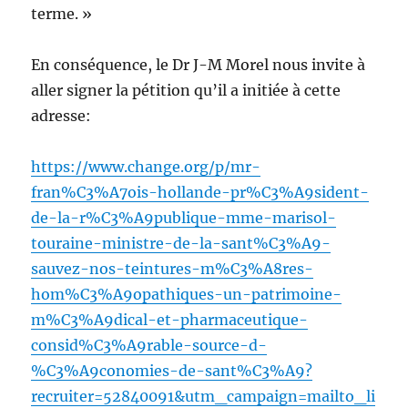
terme. »
En conséquence, le Dr J-M Morel nous invite à
aller signer la pétition qu’il a initiée à cette
adresse:
https://www.change.org/p/mr-
fran%C3%A7ois-hollande-pr%C3%A9sident-
de-la-r%C3%A9publique-mme-marisol-
touraine-ministre-de-la-sant%C3%A9-
sauvez-nos-teintures-m%C3%A8res-
hom%C3%A9opathiques-un-patrimoine-
m%C3%A9dical-et-pharmaceutique-
consid%C3%A9rable-source-d-
%C3%A9conomies-de-sant%C3%A9?
recruiter=52840091&utm_campaign=mailto_li