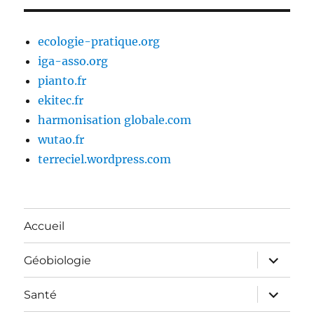
ecologie-pratique.org
iga-asso.org
pianto.fr
ekitec.fr
harmonisation globale.com
wutao.fr
terreciel.wordpress.com
Accueil
ouvrir
Géobiologie
le
sous-
menu
ouvrir
Santé
le
sous-