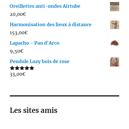
Oreillettes anti-ondes Airtube
20,00
€
Harmonisation des lieux à distance
153,00
€
Lapacho - Pau d'Arco
9,50
€
Pendule Luzy bois de rose
33,00
€
Note
5.00
sur 5
Les sites amis