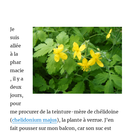
Je
suis
allée
à la
phar
macie
, il y a
deux
jours,
pour
me procurer de la teinture-mère de chélidoine
(
chelidonium majus
), la plante à verrue. J’en
fait pousser sur mon balcon, car son suc est