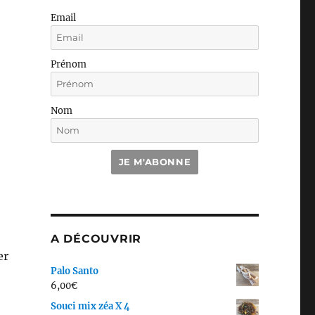
Email
Prénom
Nom
JE M'ABONNE
A DÉCOUVRIR
er
Palo Santo
6,00
€
Souci mix zéa X 4