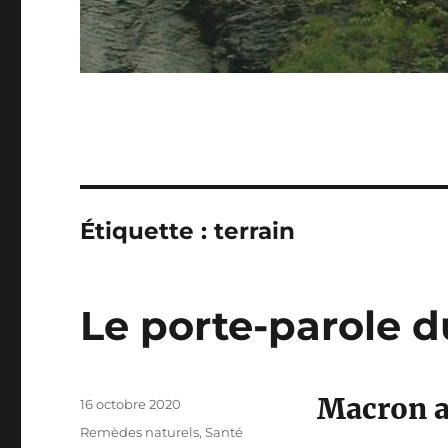
Étiquette :
terrain
Le porte-parole 
Macron au
Publié
16 octobre 2020
le
Catégories
Remèdes naturels
,
Santé