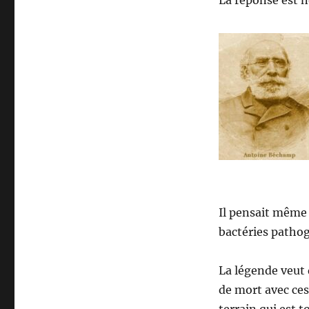
La réponse est 
Il pensait même q
bactéries pathog
La légende veut 
de mort avec ces