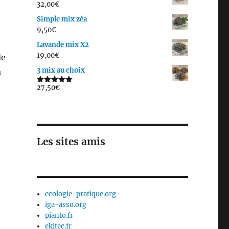
32,00
€
Simple mix zéa
9,50
€
Lavande mix X2
19,00
€
de
3 mix au choix
à
27,50
€
Note
5.00
sur 5
Les sites amis
ecologie-pratique.org
iga-asso.org
pianto.fr
ekitec.fr