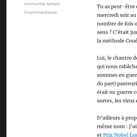
Étiquettes
immunité
,
terrain
Tu as peut-être 
sur
5 commentaires
mercredi soir au
Le
nombre de fois o
porte-
parole
sens ? C’était ju
du
la méthode Coué
bons
sens
Lui, le chantre 
qui nous rabâch
sommes en guerre
du parti pasteur
était en guerre 
sortes, les virus 
D’ailleurs à prop
même nom : j’ai 
et
Prix Nobel L