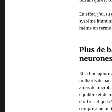
terrain qui est t
En effet, j’ai, 
système immunit
même un terme c
Plus de b
neurone
Et si l’on ajoute
milliards de bac
amas de microbes
équilibre et de 
chiffres et que c
compte à peine 