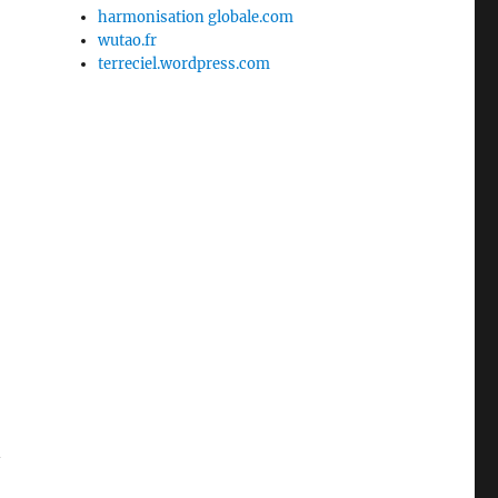
harmonisation globale.com
wutao.fr
terreciel.wordpress.com
n