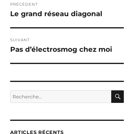
PRÉCÉDENT
de
Le grand réseau diagonal
Publication
précédente :
l’article
SUIVANT
Pas d’électrosmog chez moi
Publication
suivante :
RE
Recherche
pour :
ARTICLES RÉCENTS