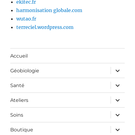
ekitec.fr
harmonisation globale.com
wutao.fr
terreciel.wordpress.com
Accueil
ouvrir
Géobiologie
le
sous-
menu
ouvrir
Santé
le
sous-
menu
ouvrir
Ateliers
le
sous-
menu
ouvrir
Soins
le
sous-
menu
ouvrir
Boutique
le