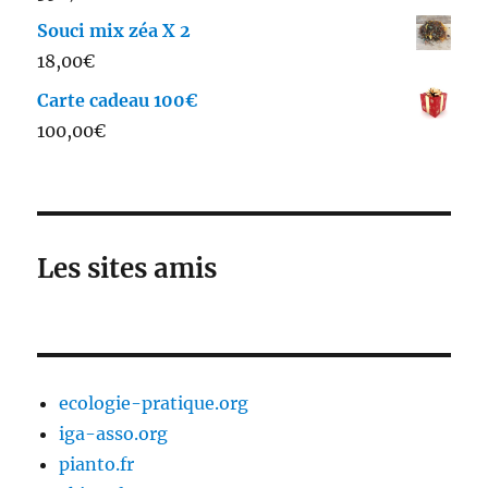
sur 5
à
Souci mix zéa X 2
65,00€
18,00
€
Carte cadeau 100€
100,00
€
Les sites amis
ecologie-pratique.org
iga-asso.org
pianto.fr