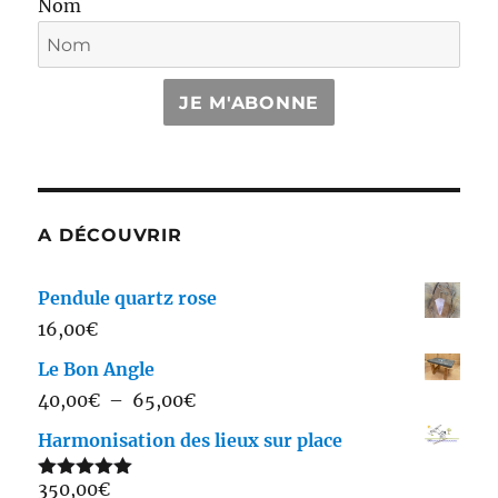
Nom
JE M'ABONNE
A DÉCOUVRIR
Pendule quartz rose
16,00
€
Le Bon Angle
Plage
40,00
€
–
65,00
€
de
Harmonisation des lieux sur place
prix :
350,00
€
40,00€
Note
5.00