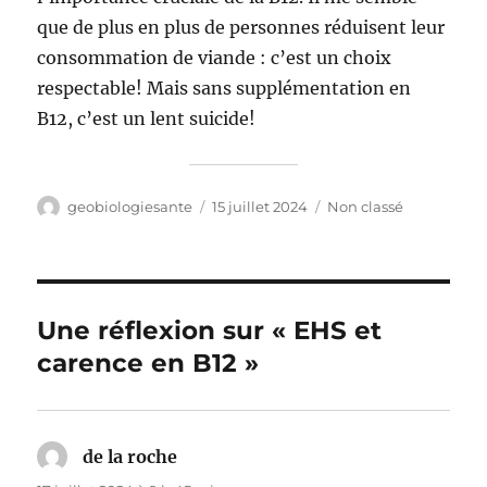
que de plus en plus de personnes réduisent leur
consommation de viande : c’est un choix
respectable! Mais sans supplémentation en
B12, c’est un lent suicide!
Auteur
Publié
Catégories
geobiologiesante
15 juillet 2024
Non classé
le
Une réflexion sur « EHS et
carence en B12 »
de la roche
dit :