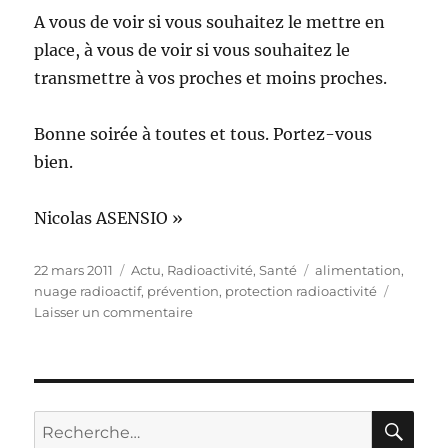
A vous de voir si vous souhaitez le mettre en
place, à vous de voir si vous souhaitez le
transmettre à vos proches et moins proches.
Bonne soirée à toutes et tous. Portez-vous
bien.
Nicolas ASENSIO »
Publié
Catégories
Étiquettes
22 mars 2011
Actu
,
Radioactivité
,
Santé
alimentation
,
le
nuage radioactif
,
prévention
,
protection radioactivité
sur
Laisser un commentaire
En
cas
de
contamination
radioactive
RE
Recherche