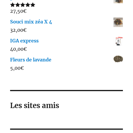
27,50
€
Note
5.00
sur 5
Souci mix zéa X 4
32,00
€
IGA express
40,00
€
Fleurs de lavande
5,00
€
Les sites amis