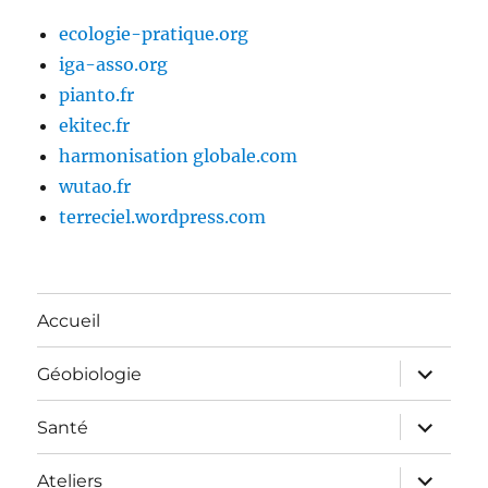
ecologie-pratique.org
iga-asso.org
pianto.fr
ekitec.fr
harmonisation globale.com
wutao.fr
terreciel.wordpress.com
Accueil
ouvrir
Géobiologie
le
sous-
menu
ouvrir
Santé
le
sous-
menu
ouvrir
Ateliers