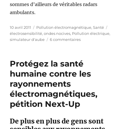
sommes d’ailleurs de véritables radars
ambulants.
Publié
Catégories
Étiquettes
10 avril 2011
Pollution électromagnétique
,
Santé
le
électrosensibilité
,
ondes nocives
,
Pollution électrique
,
sur
simulateur d'aube
6 commentaires
La
fée
Electricité
Protégez la santé
et
ses
humaine contre les
attaques
rayonnements
sournoises
électromagnétiques,
pétition Next-Up
De plus en plus de gens sont