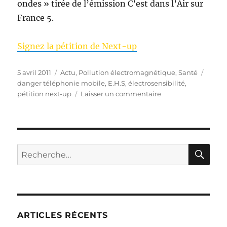
ondes » tirée de l’émission C’est dans l’Air sur
France 5.
Signez la pétition de Next-up
Publié
Catégories
Étiqu
5 avril 2011
Actu
,
Pollution électromagnétique
,
Santé
le
danger téléphonie mobile
,
E.H.S
,
électrosensibilité
,
sur
pétition next-up
Laisser un commentaire
Protégez
la
santé
humaine
contre
RE
Recherche
les
pour :
rayonnements
électromagnétiques
pétition
Next-
Up
ARTICLES RÉCENTS