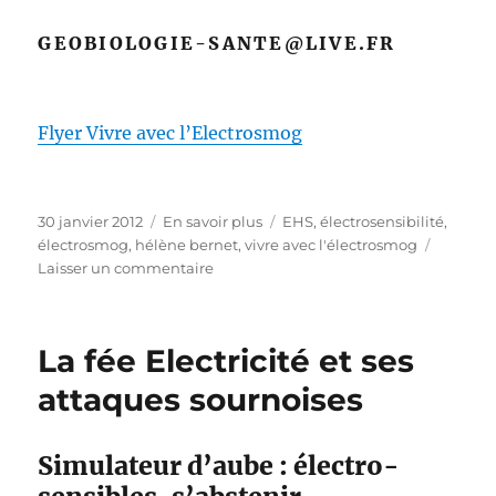
GEOBIOLOGIE-SANTE@LIVE.FR
Flyer Vivre avec l’Electrosmog
Publié
Catégories
Étiquettes
30 janvier 2012
En savoir plus
EHS
,
électrosensibilité
,
le
électrosmog
,
hélène bernet
,
vivre avec l'électrosmog
sur
Laisser un commentaire
Vivre
avec
l’électrosmog,
La fée Electricité et ses
nouveau
livre
attaques sournoises
d’Hèlène
Bernet
Simulateur d’aube : électro-