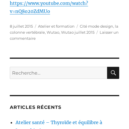
https://www.youtube.com/watch?
v=nQ8o20ZdMUo
Publié
Catégories
Étiquettes
8 juillet 2015
Atelier et formation
Cité mode design
,
la
le
colonne vertébrale
,
Wutao
,
Wutao juillet 2015
Laisser un
sur
commentaire
Wutao
sur
le
rooftop
de
RE
Recherche
la
pour :
Cité
de
la
mode
et
ARTICLES RÉCENTS
du
design
Atelier santé – Thyroïde et équilibre à