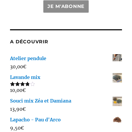
JE M'ABONNE
A DÉCOUVRIR
Atelier pendule
30,00
€
Lavande mix
10,00
€
Note
3.75
sur 5
Souci mix Zéa et Damiana
13,90
€
Lapacho - Pau d'Arco
9,50
€