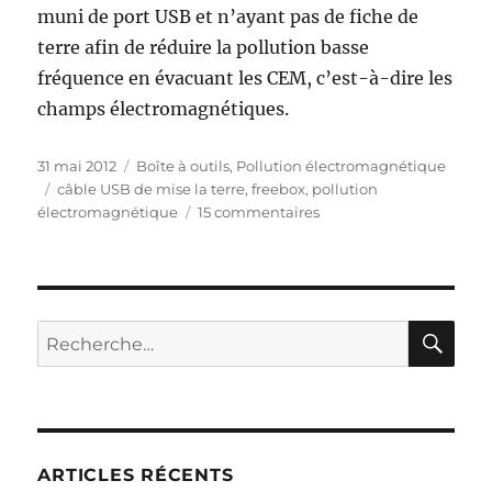
muni de port USB et n’ayant pas de fiche de
terre afin de réduire la pollution basse
fréquence en évacuant les CEM, c’est-à-dire les
champs électromagnétiques.
Publié
Catégories
31 mai 2012
Boîte à outils
,
Pollution électromagnétique
le
Étiquettes
câble USB de mise la terre
,
freebox
,
pollution
sur
électromagnétique
15 commentaires
Déconnecter
le
DECT
et
le
RE
Recherche
CPL
pour :
de
la
Freebox
Revolution
ARTICLES RÉCENTS