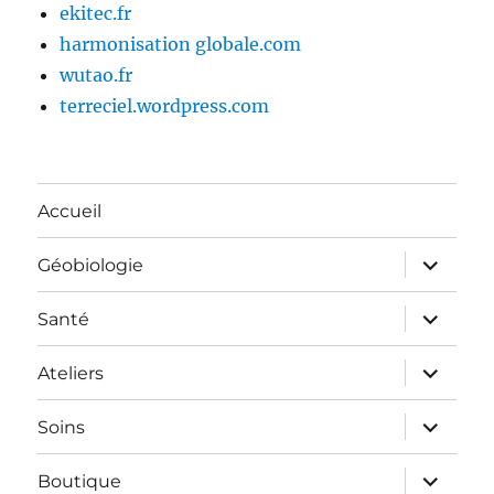
ekitec.fr
harmonisation globale.com
wutao.fr
terreciel.wordpress.com
Accueil
ouvrir
Géobiologie
le
sous-
menu
ouvrir
Santé
le
sous-
menu
ouvrir
Ateliers
le
sous-
menu
ouvrir
Soins
le
sous-
menu
ouvrir
Boutique
le