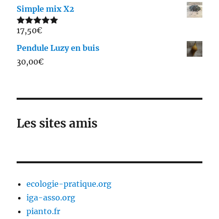
sur 5
Simple mix X2
17,50
€
Note
5.00
sur 5
Pendule Luzy en buis
30,00
€
Les sites amis
ecologie-pratique.org
iga-asso.org
pianto.fr