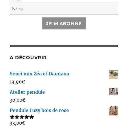
JE M'ABONNE
A DÉCOUVRIR
Souci mix Zéa et Damiana
13,90
€
Atelier pendule
30,00
€
Pendule Luzy bois de rose
33,00
€
Note
5.00