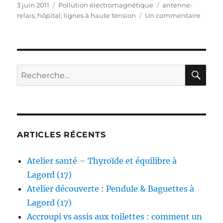
Publié
Catégories
Étiquettes
3 juin 2011
Pollution électromagnétique
antenne-
le
sur
relais
,
hôpital
,
lignes à haute tension
Un commentaire
Marcel
si
j’avais
des
ailes…
RE
Recherche
pour :
ARTICLES RÉCENTS
Atelier santé – Thyroïde et équilibre à
Lagord (17)
Atelier découverte : Pendule & Baguettes à
Lagord (17)
Accroupi vs assis aux toilettes : comment un