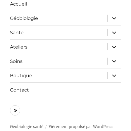
Accueil
ouvrir
Géobiologie
le
sous-
menu
ouvrir
Santé
le
sous-
menu
ouvrir
Ateliers
le
sous-
menu
ouvrir
Soins
le
sous-
menu
ouvrir
Boutique
le
sous-
menu
Contact
Mentions
légales
Géobiologie santé
Fièrement propulsé par WordPress