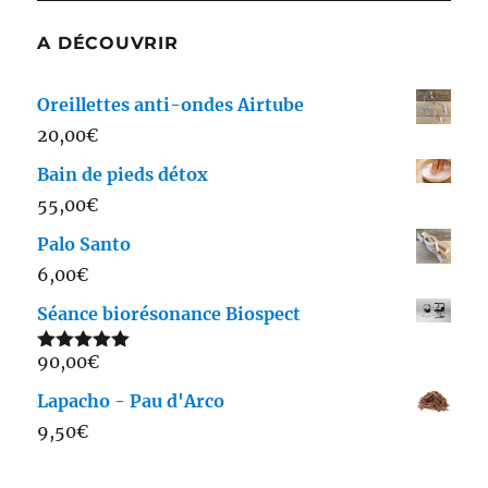
A DÉCOUVRIR
Oreillettes anti-ondes Airtube
20,00
€
Bain de pieds détox
55,00
€
Palo Santo
6,00
€
Séance biorésonance Biospect
90,00
€
Note
5.00
sur 5
Lapacho - Pau d'Arco
9,50
€